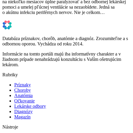
na niekoľko mesiacov úplne paralyzovať a bez odbornej lekárskej
pomoci a umelej pľúcnej ventilácie sa nezaobídete. Jedná sa
o akútnu infekciu periférnych nervov. Nie je celkom…
Databáza príznakov, chorôb, anatómie a diagnóz. Zrozumiteľne a s
odbornou oporou. Vychádza od roku 2014.
Informácie na tomto portáli majú iba informatívny charakter a v
žiadnom prípade nenahrádzajú konzultáciu s Vaším ošetrujúcim
lekárom.
Rubriky
Príznaky
Choroby
Anatómia
Očkovanie
Lekárske odbory
Diagnózy
Magazín
Nástroje