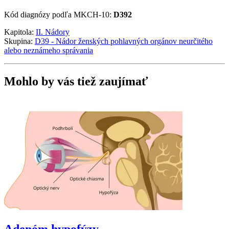
Kód diagnózy podľa MKCH-10:
D392
Kapitola:
II. Nádory
Skupina:
D39 - Nádor ženských pohlavných orgánov neurčitého
alebo neznámeho správania
Mohlo by vás tiež zaujímať
Adenóm hypofýzy