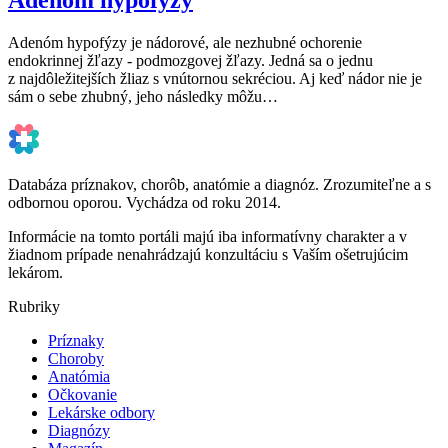
Adenóm hypofýzy je nádorové, ale nezhubné ochorenie
endokrinnej žľazy - podmozgovej žľazy. Jedná sa o jednu
z najdôležitejších žliaz s vnútornou sekréciou. Aj keď nádor nie je
sám o sebe zhubný, jeho následky môžu…
Databáza príznakov, chorôb, anatómie a diagnóz. Zrozumiteľne a s
odbornou oporou. Vychádza od roku 2014.
Informácie na tomto portáli majú iba informatívny charakter a v
žiadnom prípade nenahrádzajú konzultáciu s Vaším ošetrujúcim
lekárom.
Rubriky
Príznaky
Choroby
Anatómia
Očkovanie
Lekárske odbory
Diagnózy