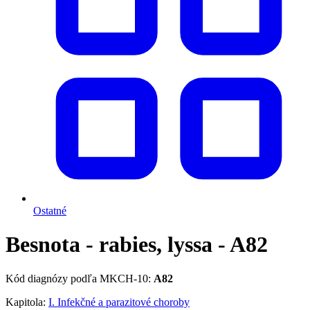
Ostatné
Besnota - rabies, lyssa - A82
Kód diagnózy podľa MKCH-10:
A82
Kapitola:
I. Infekčné a parazitové choroby