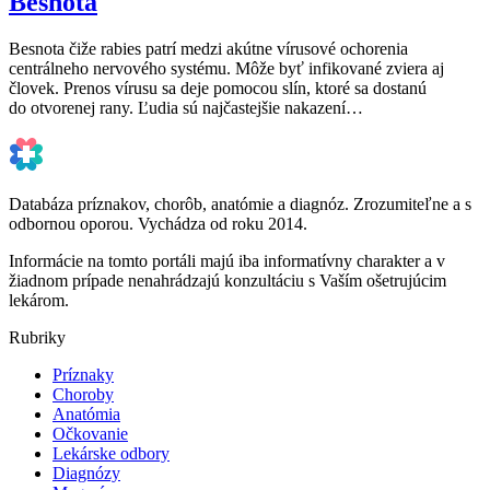
Besnota
Besnota čiže rabies patrí medzi akútne vírusové ochorenia
centrálneho nervového systému. Môže byť infikované zviera aj
človek. Prenos vírusu sa deje pomocou slín, ktoré sa dostanú
do otvorenej rany. Ľudia sú najčastejšie nakazení…
Databáza príznakov, chorôb, anatómie a diagnóz. Zrozumiteľne a s
odbornou oporou. Vychádza od roku 2014.
Informácie na tomto portáli majú iba informatívny charakter a v
žiadnom prípade nenahrádzajú konzultáciu s Vaším ošetrujúcim
lekárom.
Rubriky
Príznaky
Choroby
Anatómia
Očkovanie
Lekárske odbory
Diagnózy