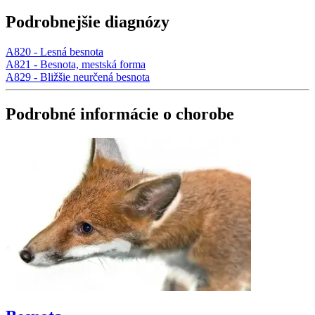
Podrobnejšie diagnózy
A820 - Lesná besnota
A821 - Besnota, mestská forma
A829 - Bližšie neurčená besnota
Podrobné informácie o chorobe