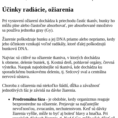
Účinky radiácie, ožiarenia
Pri vystavení ožiarení dochádza k priechodu častíc tkanív, bunky ho
môžu plne alebo čiastočne absorbovať, pre absorbované množstvo
sa používa jednotka gray (Gy).
Žiarenie poškodzuje bunku a jej DNA priamo alebo nepriamo, kedy
jeho účinkom vznikajú voľné radikály, ktoré ďalej poškodzujú
bunkovú DNA.
Najviac sú citlivé na ožiarenie tkaniva, v ktorých dochádza
k obmene, delenie buniek, tj. Kostná dreň, pohlavné orgány, črevná
výstelka. Naopak najodolnejšie sú tkanivá, kde dochádza ku
sporadickému bunkovému deleniu, tj. Srdcový sval a centrálna
nervová sústava.
Choroba z ožiarenia má niekoľko štádií, dĺžka a závažnosť
jednotlivých fáz je závislá na dávke žiarenia.
Prodromálna fáza
- je obdobie, kedy organizmus reaguje
bezprostredne na ožiarenie. Prejavuje sa najčastejšie
nevoľnosťou, zvracaním, nechutenstvom. Keď sú dávky
žiarenia vyššie, môže to byť aj bolesť hlavy a hnačka. Pri