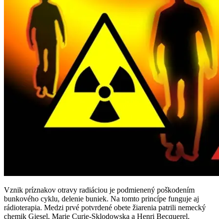
Vznik príznakov otravy radiáciou je podmienený poškodením
bunkového cyklu, delenie buniek. Na tomto princípe funguje aj
rádioterapia. Medzi prvé potvrdené obete žiarenia patrili nemecký
chemik Giesel, Marie Curie-Sklodowska a Henri Becquerel.