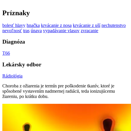
Príznaky
bolesť hlavy
hnačka
krvácanie z nosa
krvácanie z uší
nechutenstvo
nevoľnosť
tras
únava
vypadávanie vlasov
zvracanie
Diagnóza
T66
Lekársky odbor
Rádiológia
Choroba z ožiarenia je termín pre poškodenie tkanív, ktoré je
spôsobené vystavením nadmernej radiácii, teda ionizujúcemu
žiareniu, po krátku dobu.