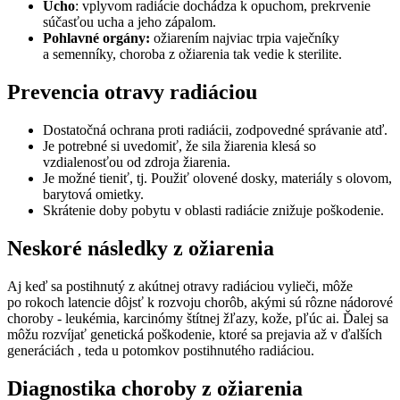
Ucho
: vplyvom radiácie dochádza k opuchom, prekrvenie
súčasťou ucha a jeho zápalom.
Pohlavné orgány:
ožiarením najviac trpia vaječníky
a semenníky, choroba z ožiarenia tak vedie k sterilite.
Prevencia otravy radiáciou
Dostatočná ochrana proti radiácii, zodpovedné správanie atď.
Je potrebné si uvedomiť, že sila žiarenia klesá so
vzdialenosťou od zdroja žiarenia.
Je možné tieniť, tj. Použiť olovené dosky, materiály s olovom,
barytová omietky.
Skrátenie doby pobytu v oblasti radiácie znižuje poškodenie.
Neskoré následky z ožiarenia
Aj keď sa postihnutý z akútnej otravy radiáciou vylieči, môže
po rokoch latencie dôjsť k rozvoju chorôb, akými sú rôzne nádorové
choroby - leukémia, karcinómy štítnej žľazy, kože, pľúc ai. Ďalej sa
môžu rozvíjať genetická poškodenie, ktoré sa prejavia až v ďalších
generáciách , teda u potomkov postihnutého radiáciou.
Diagnostika choroby z ožiarenia