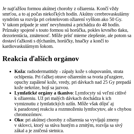
Je najťažšou formou akútnej choroby z ožiarenia. Končí vždy
smrťou, a to aj počas niekoľkých hodín. Akútny cerebrovaskulárny
syndróm sa rozvíja pri celotelovom ožiarení vyššom ako 50 Gy.
V takom prípade je smrť nevyhnutná a prichádza do 48 hodín.
Príznaky spojené s touto formou sú horúčka, pokles krvného tlaku,
dezorientácia, zmätenosť. Môže prísť mierne zlepšenie, ale potom sa
dostaví ťažkosti s dýchaním, horúčky, hnačky a končí to
kardiovaskulárnym šokom.
Reakcia ďalších orgánov
Koža
: radiodermatitidy - zápaly kože s olupovaním, strata
ochlpenia. Pri ťažkej otrave ožiarením sa tvoria pľuzgiere,
opuchy zapálené kože, vredy, pri dávkach nad 25 Gy prepadá
kože nekróze, hojí sa jazvou.
Lymfatické orgány a tkanivo
: Lymfocyty sú veľmi citlivé
k ožiareniu. Už pri malých dávkach dochádza k ich
vymiznutiu z lymfatických uzlín. Môže však dôjsť aj
k paradoxnej reakciu a rozmnoženiu lymfocytov, ale s chybou
chromozómov.
Oko
: pri akútnej choroby z ožiarenia sa vyvíjajú zmeny
v sklovci, ktorý sa stáva hustým a zrnitým, rozvíja sa sivý
zákal a je zničená sietnica.