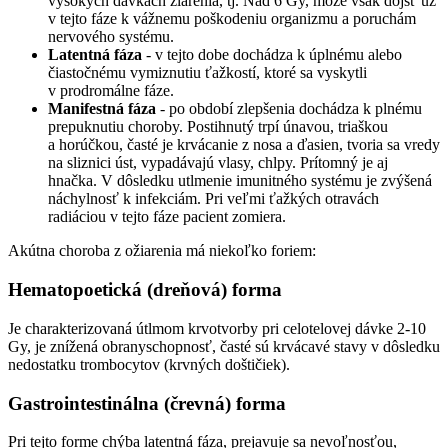
vysokých dávkach žiarenia, tj. Nad 6 Gy, môže však dôjsť už
v tejto fáze k vážnemu poškodeniu organizmu a poruchám
nervového systému.
Latentná fáza
- v tejto dobe dochádza k úplnému alebo
čiastočnému vymiznutiu ťažkostí, ktoré sa vyskytli
v prodromálne fáze.
Manifestná fáza
- po období zlepšenia dochádza k plnému
prepuknutiu choroby. Postihnutý trpí únavou, triaškou
a horúčkou, časté je krvácanie z nosa a ďasien, tvoria sa vredy
na sliznici úst, vypadávajú vlasy, chlpy. Prítomný je aj
hnačka. V dôsledku utlmenie imunitného systému je zvýšená
náchylnosť k infekciám. Pri veľmi ťažkých otravách
radiáciou v tejto fáze pacient zomiera.
Akútna choroba z ožiarenia má niekoľko foriem:
Hematopoetická (dreňová) forma
Je charakterizovaná útlmom krvotvorby pri celotelovej dávke 2-10
Gy, je znížená obranyschopnosť, časté sú krvácavé stavy v dôsledku
nedostatku trombocytov (krvných doštičiek).
Gastrointestinálna (črevná) forma
Pri tejto forme chýba latentná fáza, prejavuje sa nevoľnosťou,