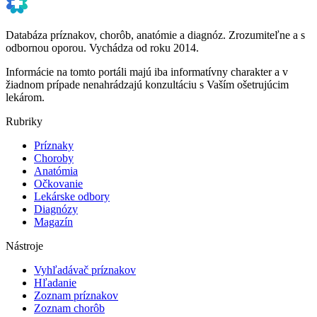
Databáza príznakov, chorôb, anatómie a diagnóz. Zrozumiteľne a s
odbornou oporou. Vychádza od roku 2014.
Informácie na tomto portáli majú iba informatívny charakter a v
žiadnom prípade nenahrádzajú konzultáciu s Vaším ošetrujúcim
lekárom.
Rubriky
Príznaky
Choroby
Anatómia
Očkovanie
Lekárske odbory
Diagnózy
Magazín
Nástroje
Vyhľadávač príznakov
Hľadanie
Zoznam príznakov
Zoznam chorôb