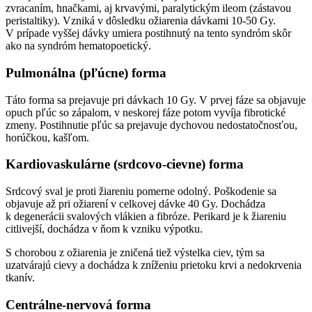
zvracaním, hnačkami, aj krvavými, paralytickým ileom (zástavou
peristaltiky). Vzniká v dôsledku ožiarenia dávkami 10-50 Gy.
V prípade vyššej dávky umiera postihnutý na tento syndróm skôr
ako na syndróm hematopoetický.
Pulmonálna (pľúcne) forma
Táto forma sa prejavuje pri dávkach 10 Gy. V prvej fáze sa objavuje
opuch pľúc so zápalom, v neskorej fáze potom vyvíja fibrotické
zmeny. Postihnutie pľúc sa prejavuje dychovou nedostatočnosťou,
horúčkou, kašľom.
Kardiovaskulárne (srdcovo-cievne) forma
Srdcový sval je proti žiareniu pomerne odolný. Poškodenie sa
objavuje až pri ožiarení v celkovej dávke 40 Gy. Dochádza
k degenerácii svalových vlákien a fibróze. Perikard je k žiareniu
citlivejší, dochádza v ňom k vzniku výpotku.
S chorobou z ožiarenia je zničená tiež výstelka ciev, tým sa
uzatvárajú cievy a dochádza k zníženiu prietoku krvi a nedokrvenia
tkanív.
Centrálne-nervová forma