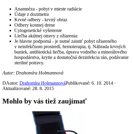
Anamnéza - pobyt v mieste radiácie
Údaje z dozimetra
Krvné odbery - krvný obraz
Odbery kostnej drene
Cytogenetické vyšetrenie
Liečba akútnej otravy z ožiarenia:
Je hlavne podporná - je nutné zaistiť pobyt ožiareného
v neinfekčnom prostredí, hemoterapia, tj. Náhrada krvných
buniek, antibiotická liečba, úprava vodného a minerálového
hospodárstva, krytie a dostatočná dezinfekcia rán, podávanie
sterilné potravy.
Autor: Drahomíra Holmannová
D
Autor:
Drahomíra Holmannová
Publikované: 6. 10. 2014 ·
Aktualizované: 28. 8. 2015
Mohlo by vás tiež zaujímať