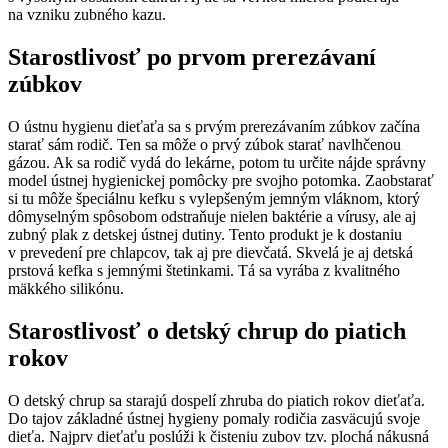
na vzniku zubného kazu.
Starostlivosť po prvom prerezávaní
zúbkov
O ústnu hygienu dieťaťa sa s prvým prerezávaním zúbkov začína
starať sám rodič. Ten sa môže o prvý zúbok starať navlhčenou
gázou. Ak sa rodič vydá do lekárne, potom tu určite nájde správny
model ústnej hygienickej pomôcky pre svojho potomka. Zaobstarať
si tu môže špeciálnu kefku s vylepšeným jemným vláknom, ktorý
dômyselným spôsobom odstraňuje nielen baktérie a vírusy, ale aj
zubný plak z detskej ústnej dutiny. Tento produkt je k dostaniu
v prevedení pre chlapcov, tak aj pre dievčatá. Skvelá je aj detská
prstová kefka s jemnými štetinkami. Tá sa vyrába z kvalitného
mäkkého silikónu.
Starostlivosť o detský chrup do piatich
rokov
O detský chrup sa starajú dospelí zhruba do piatich rokov dieťaťa.
Do tajov základné ústnej hygieny pomaly rodičia zasväcujú svoje
dieťa. Najprv dieťaťu poslúži k čisteniu zubov tzv. plochá nákusná