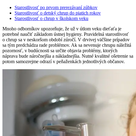
Starostlivosť po prvom prerezávaní zúbkov
Starostlivosť o detský chrup do piatich rokov
Starostlivosť o chrup v školskom veku
Mnoho odborníkov upozorňuje, že už v útlom veku dieťaťa je
potrebné naučiť základom ústnej hygieny. Pravidelná starostlivosť
o chrup sa v neskoršom období zúročí. V drvivej väčšine prípadov
sa tým predchádza rade problémov. Ak sa nevenuje chrupu náležitá
pozornosť, v budúcnosti sa určite objavia problémy, ktorých
náprava bude náročnejšia a nákladnejšia. Nutné kvalitné ošetrenie sa
potom samozrejme odrazí v peňaženkách jednotlivých občanov.