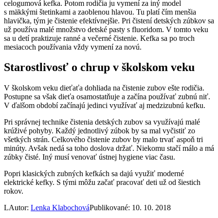
celogumová kefka. Potom rodičia ju vymení za iný model
s mäkkými štetinkami a zaoblenou hlavou. Tu platí čím menšia
hlavička, tým je čistenie efektívnejšie. Pri čistení detských zúbkov sa
už používa malé množstvo detské pasty s fluoridom. V tomto veku
sa u detí praktizuje ranné a večerné čistenie. Kefka sa po troch
mesiacoch používania vždy vymení za novú.
Starostlivosť o chrup v školskom veku
V školskom veku dieťaťa dohliada na čistenie zubov ešte rodičia.
Postupne sa však dieťa osamostatňuje a začína používať zubnú niť.
V ďalšom období začínajú jedinci využívať aj medzizubnú kefku.
Pri správnej technike čistenia detských zubov sa využívajú malé
krúživé pohyby. Každý jednotlivý zúbok by sa mal vyčistiť zo
všetkých strán. Celkového čistenie zubov by malo trvať aspoň tri
minúty. Avšak nedá sa toho doslova držať. Niekomu stačí málo a má
zúbky čisté. Iný musí venovať ústnej hygiene viac času.
Popri klasických zubných kefkách sa dajú využiť moderné
elektrické kefky. S tými môžu začať pracovať deti už od šiestich
rokov.
L
Autor:
Lenka Klabochová
Publikované: 10. 10. 2018