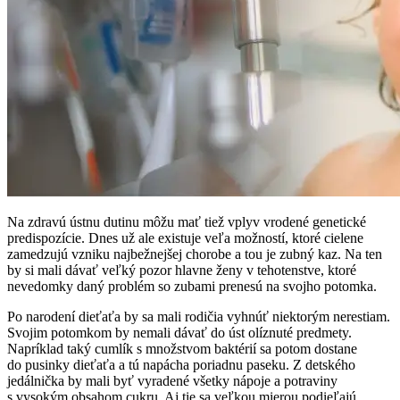
Na zdravú ústnu dutinu môžu mať tiež vplyv vrodené genetické
predispozície. Dnes už ale existuje veľa možností, ktoré cielene
zamedzujú vzniku najbežnejšej chorobe a tou je zubný kaz. Na ten
by si mali dávať veľký pozor hlavne ženy v tehotenstve, ktoré
nevedomky daný problém so zubami prenesú na svojho potomka.
Po narodení dieťaťa by sa mali rodičia vyhnúť niektorým nerestiam.
Svojim potomkom by nemali dávať do úst olíznuté predmety.
Napríklad taký cumlík s množstvom baktérií sa potom dostane
do pusinky dieťaťa a tú napácha poriadnu paseku. Z detského
jedálnička by mali byť vyradené všetky nápoje a potraviny
s vysokým obsahom cukru. Aj tie sa veľkou mierou podieľajú