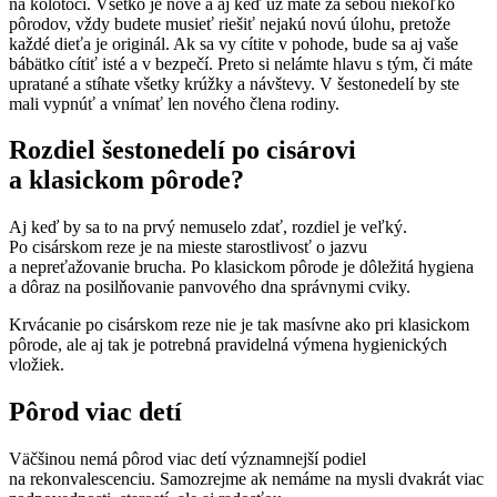
na kolotoči. Všetko je nové a aj keď už máte za sebou niekoľko
pôrodov, vždy budete musieť riešiť nejakú novú úlohu, pretože
každé dieťa je originál. Ak sa vy cítite v pohode, bude sa aj vaše
bábätko cítiť isté a v bezpečí. Preto si nelámte hlavu s tým, či máte
upratané a stíhate všetky krúžky a návštevy. V šestonedelí by ste
mali vypnúť a vnímať len nového člena rodiny.
Rozdiel šestonedelí po cisárovi
a klasickom pôrode?
Aj keď by sa to na prvý nemuselo zdať, rozdiel je veľký.
Po cisárskom reze je na mieste starostlivosť o jazvu
a nepreťažovanie brucha. Po klasickom pôrode je dôležitá hygiena
a dôraz na posilňovanie panvového dna správnymi cviky.
Krvácanie po cisárskom reze nie je tak masívne ako pri klasickom
pôrode, ale aj tak je potrebná pravidelná výmena hygienických
vložiek.
Pôrod viac detí
Väčšinou nemá pôrod viac detí významnejší podiel
na rekonvalescenciu. Samozrejme ak nemáme na mysli dvakrát viac