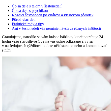
Čo sa deje s telom v šestonedelí
Čo sa deje s psychikou
Rozdiel šestonedelí po cisárovi a klasickom pôrode?
Pôrod viac detí
Praktické rady a tipy
Ani v šestonedelí vás neminie návšteva rôznych inštitúcií
Gratulujeme, narodilo sa vám krásne bábätko, ktoré potrebuje 24
hodín vašu starostlivosť. Je na vás úplne odkázané a vy sa
v nasledujúcich týždňoch budete učiť starať o neho a komunikovať
s ním.