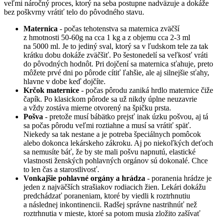
veľmi náročný proces, ktorý na seba postupne nadväzuje a dokáže
bez poškvrny vrátiť telo do pôvodného stavu.
Maternica
- počas tehotenstva sa maternica zväčší
z hmotnosti 50-60g na cca 1 kg a z objemu cca 2-3 ml
na 5000 ml. Je to jediný sval, ktorý sa v ľudskom tele za tak
krátku dobu dokáže zväčšiť. Po šestonedelí sa veľkosť vráti
do pôvodných hodnôt. Pri dojčení sa maternica sťahuje, preto
môžete prvé dni po pôrode cítiť ľahšie, ale aj silnejšie sťahy,
hlavne v dobe keď dojčíte.
Krčok maternice
- počas pôrodu zaniká hrdlo maternice čiže
čapík. Po klasickom pôrode sa už nikdy úplne neuzavrie
a vždy zostáva mierne otvorený na špičku prsta.
Pošva
- pretože musí bábätko prejsť inak úzku pošvou, aj tá
sa počas pôrodu veľmi roztiahne a musí sa vrátiť späť.
Niekedy sa tak nestane a je potreba špeciálnych pomôcok
alebo dokonca lekárskeho zákroku. Aj po niekoľkých deťoch
sa nemusíte báť, že by ste mali pošvu napnutú, elastické
vlastnosti ženských pohlavných orgánov sú dokonalé. Chce
to len čas a starostlivosť.
Vonkajšie pohlavné orgány a hrádza
- poranenia hrádze je
jeden z najväčších strašiakov rodiacich žien. Lekári dokážu
predchádzať poraneniam, ktoré by viedli k roztrhnutiu
a následnej inkontinencii. Radšej správne nastrihnúť než
roztrhnutia v mieste, ktoré sa potom musia zložito zašívať