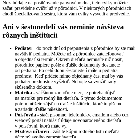
Nezabúdajte na posilňovanie panvového dna, tieto cviky môžete
začať pravidelne cvičiť už v pôrodnici. V niektorých pôrodniciach
chodí špecializovaná sestra, ktorá vám cviky vysvetlí a predvedie.
Ani v šestonedelí vás neminie návšteva
rôznych inštitúcií
Pediater
- do troch dní od prepustenia z pôrodnice by ste mali
navštíviť pediatra. Môžete už z pôrodnice zatelefonovať
a objednať si termín. Okrem dieťaťa nemusíte nič nosiť,
pôrodnice papiere pošle a ďalšie dokumenty dostanete
od pediatra. Po celú dobu šestonedelí máte u pediatra
prednosť. Keď prídete mimo objednaný čas, mal by vás
pediater prednostne vyšetriť. Nebojte sa využiť rady
skúseného doktora.
Matrika
- väčšinou zariaďuje otec, je potreba dôjsť
na matriku pre rodný list dieťaťa. S týmto dokumentom
potom môžete zájsť na ďalšie inštitúcie, ktoré tu píšeme
a zariadiť ďalšie náležitosti.
Poisťovňa
- stačí písomne, telefonicky, emailom alebo cez
webový portál nahlásiť údaje novonarodeného dieťaťa
v poisťovni, ktorú máte vy.
Mzdová učtáreň
- zašlite kópiu rodného listu dieťaťa
účtovný svojho zamestnávateľa.