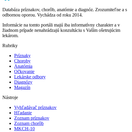
Databáza príznakov, chorôb, anatómie a diagnóz. Zrozumiteľne a s
odbornou oporou. Vychádza od roku 2014.
Informácie na tomto portáli majú iba informatívny charakter a v
žiadnom prípade nenahrádzajú konzultáciu s Vaším ošetrujúcim
lekárom.
Rubriky
Príznaky
Choroby
Anatómia
Očkovanie
Lekárske odbory
Diagnózy
Magazín
Nástroje
Vyhľadávač príznakov
Hľadanie
Zoznam príznakov
Zoznam chorôb
MKCH-10