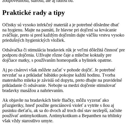
zodpovednosti, starostí, ale aj radosťou.
Praktické rady a tipy
Očistky sú vysoko infekčný materiál a je potrebné dôsledne dbať
na hygienu. Majte na pamäti, že hlavne pri dojčení sa krvácanie
zväčšuje, preto si pred každým dojčením dajte väčšiu vrstvu vysoko
priedušných hygienických vložiek.
Odsávačka či stimulácia bradaviek rúk je veľmi dôležitá činnosť pre
podporu dojčenia. Užívajte rôzne čaje a mliečne koktaily pre
dojčiace matky, s používaním homeopatík a byliniek opatrne.
Aj po cisárovi však môžete začať v pohode dojčiť. Je potrebné
nevzdať sa a prikladať bábätko pokojne každú hodinu. Tvorba
materského mlieka je závislá od dopytu, preto dbajte na pravidelné
prikladanie či odsávanie. Nebojte sa medzi dojčenie stimulovať
bradavky masážou a nahrievaním.
Ak objavíte na bradavkách biele fliačky, môžu vyzerať ako
pľuzgieriky, hneď použite genciánovú violeť a vytrite s ňou aj
pusinku dieťaťu, ak sa do dvoch až troch dní stav nezlepší, začnite
používať antimykotikum. Antimykotikum a Bepanthen na trhlinky
však vždy starostlivo umyte.