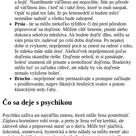
a hojiť. Nastrihnutie väčšinou ani nepocítite, šitie po pôrode
už väčšinou áno, i keď sú i také ženy, ktoré to mali naopak.
Opäť tu platí ten fakt, že po šestonedelí si budete môcť
normálne sadnúť a všetko bude zahojené.
Prsia
- tie sa môžu niekoľko týždňov či dní pred pôrodom
pripravovať na dojčenie. Môžete cítiť brnenie, pnutie alebo
dokonca sekréciu mledziva. Ak budete dojčiť dlho, môžu sa
vám prsia tzv. nalievať po celú dobu dojčenia. Po nejakej
dobe si zvyknete, nepríjemný pocit sa zmení na radosť z toho,
že mlieka máte stále dosť. Akékoľvek nepríjemnosti počas
dojčenia okamžite riešte. Dojčenie nebolí, to si pamätajte,
bolesť znamená zlé prisatie a nemožnosť dojčenia. Bradavky
môžu byť zo začiatku citlivé, ale nikdy by vás dojčenie
nemalo vyložene bolieť.
Brucho
- nepríjemné strie premazávajte a postupne začínajte
s posilňovaním, najprv šikmých brušných svalov a potom
klasickými sedy-ľahy.
Čo sa deje s psychikou
Psychika zažíva asi najväčšiu zmenu, ktorú môže žena postrehnúť.
Záplava hormónov robí svoje, a preto je žena veľmi krehká, ale
zároveň silná a pripravená starať sa o dieťa. Môže byť plačlivá,
úzkostná, usmievavá, hysterická a tieto nálady sa môžu meniť ako