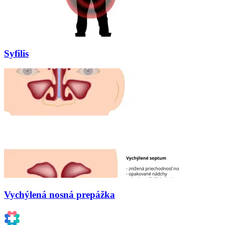
Syfilis
Vychýlená nosná prepážka