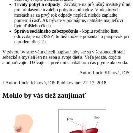
Trvalý pobyt a odpady
- zavolajte na príslušný mestský úrad
pre prihlásenie trvalého pobytu a odpadov. V niektorých
mestách sa za prvý rok odpady neplatí, niekde zaplatíte
pomernú časť. Ak bývate v podnájme, nahláste majiteľovi
bytu ďalšieho člena.
Správa sociálneho zabezpečenia
- kópiu rodného listu
odovzdajte na OSSZ, tu tiež môžete požiadať o príspevok pri
narodení dieťaťa.
V závere by sme vám chceli napísať, aby ste sa v šestonedelí stali
sebecké a mysleli len na seba a svoje dieťa. Veľa jedzte, dojčite
a odpočívajte. Užívajte si prvé dni s bábätkom čas plynie ako voda.
Autor: Lucie Kliková, DiS.
L
Autor: Lucie Kliková, DiS.
Publikované: 21. 12. 2018
Mohlo by vás tiež zaujímať