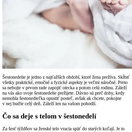
Šestonedelie je jedno z najťažších období, ktoré žena prežíva. Skĺbiť
všetky praktické, emočné a fyzické aspekty je veľmi náročné. Preto
sa nebojte v prvom rade zapojiť otecka a potom celú rodinu. Záleží
na vás ako svoje šestonedelie prežijete. Dávno sú preč doby, kedy
nemohla šestonedieľka opustiť posteľ, avšak ak chcete, pokojne
v nej buďte celý deň. Záleží len na vašom pohodlí.
Čo sa deje s telom v šestonedelí
Za šesť týždňov sa ženské telo vracia späť do starých koľají. Je to