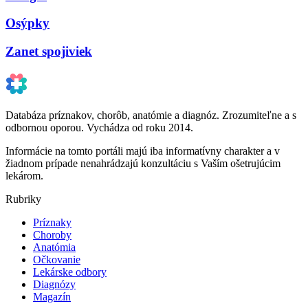
Osýpky
Zanet spojiviek
Databáza príznakov, chorôb, anatómie a diagnóz. Zrozumiteľne a s
odbornou oporou. Vychádza od roku 2014.
Informácie na tomto portáli majú iba informatívny charakter a v
žiadnom prípade nenahrádzajú konzultáciu s Vaším ošetrujúcim
lekárom.
Rubriky
Príznaky
Choroby
Anatómia
Očkovanie
Lekárske odbory
Diagnózy
Magazín