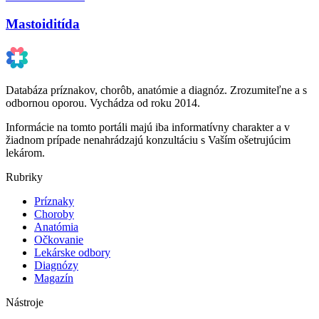
Mastoiditída
Databáza príznakov, chorôb, anatómie a diagnóz. Zrozumiteľne a s
odbornou oporou. Vychádza od roku 2014.
Informácie na tomto portáli majú iba informatívny charakter a v
žiadnom prípade nenahrádzajú konzultáciu s Vaším ošetrujúcim
lekárom.
Rubriky
Príznaky
Choroby
Anatómia
Očkovanie
Lekárske odbory
Diagnózy
Magazín
Nástroje