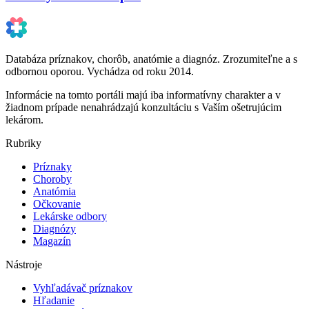
Databáza príznakov, chorôb, anatómie a diagnóz. Zrozumiteľne a s
odbornou oporou. Vychádza od roku 2014.
Informácie na tomto portáli majú iba informatívny charakter a v
žiadnom prípade nenahrádzajú konzultáciu s Vaším ošetrujúcim
lekárom.
Rubriky
Príznaky
Choroby
Anatómia
Očkovanie
Lekárske odbory
Diagnózy
Magazín
Nástroje
Vyhľadávač príznakov
Hľadanie