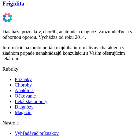
Frigidita
Databáza príznakov, chorôb, anatómie a diagnóz. Zrozumiteľne a s
odbornou oporou. Vychádza od roku 2014.
Informácie na tomto portáli majú iba informatívny charakter a v
žiadnom prípade nenahrádzajú konzultáciu s Vaším ošetrujúcim
lekárom.
Rubriky
Príznaky
Choroby
Anatómia
Očkovanie
Lekárske odbory
Diagnózy
Magazín
Nástroje
Vyhľadávač príznakov