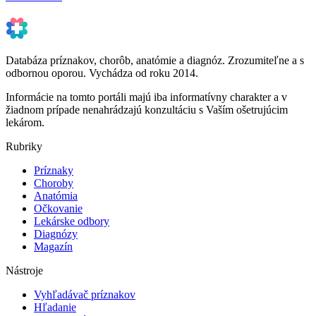
Databáza príznakov, chorôb, anatómie a diagnóz. Zrozumiteľne a s
odbornou oporou. Vychádza od roku 2014.
Informácie na tomto portáli majú iba informatívny charakter a v
žiadnom prípade nenahrádzajú konzultáciu s Vaším ošetrujúcim
lekárom.
Rubriky
Príznaky
Choroby
Anatómia
Očkovanie
Lekárske odbory
Diagnózy
Magazín
Nástroje
Vyhľadávač príznakov
Hľadanie