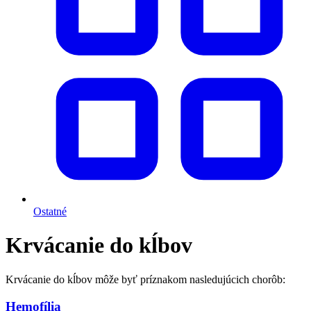
Ostatné
Krvácanie do kĺbov
Krvácanie do kĺbov môže byť príznakom nasledujúcich chorôb:
Hemofília