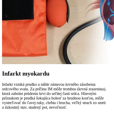
Infarkt myokardu
Infarkt vzniká prudko a náhle zástavou krvného zásobenia
srdcového svalu. Za príčinu IM môže trombus (krvná zrazenina),
ktorá zabráni prúdeniu krvi do určitej časti srdca. Hlavným
príznakom je prudká šokujúca bolesť za hrudnou kosťou, môže
vystreľovať do ľavej ruky, chrbta i brucha, veľký strach zo smrti
a úzkostný stav, studený pot, nevoľnosť.