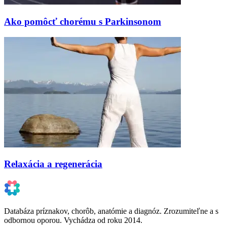
Ako pomôcť chorému s Parkinsonom
Relaxácia a regenerácia
Databáza príznakov, chorôb, anatómie a diagnóz. Zrozumiteľne a s
odbornou oporou. Vychádza od roku 2014.