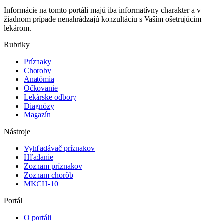
Informácie na tomto portáli majú iba informatívny charakter a v
žiadnom prípade nenahrádzajú konzultáciu s Vaším ošetrujúcim
lekárom.
Rubriky
Príznaky
Choroby
Anatómia
Očkovanie
Lekárske odbory
Diagnózy
Magazín
Nástroje
Vyhľadávač príznakov
Hľadanie
Zoznam príznakov
Zoznam chorôb
MKCH-10
Portál
O portáli