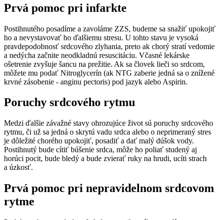
Prvá pomoc pri infarkte
Postihnutého posadíme a zavoláme ZZS, budeme sa snažiť upokojiť
ho a nevystavovať ho ďalšiemu stresu. U tohto stavu je vysoká
pravdepodobnosť srdcového zlyhania, preto ak chorý stratí vedomie
a nedýcha začnite neodkladnú resuscitáciu. Včasné lekárske
ošetrenie zvyšuje šancu na prežitie. Ak sa človek lieči so srdcom,
môžete mu podať Nitroglycerín (ak NTG zaberie jedná sa o znížené
krvné zásobenie - anginu pectoris) pod jazyk alebo Aspirin.
Poruchy srdcového rytmu
Medzi ďalšie závažné stavy ohrozujúce život sú poruchy srdcového
rytmu, či už sa jedná o skrytú vadu srdca alebo o neprimeraný stres
je dôležité chorého upokojiť, posadiť a dať malý dúšok vody.
Postihnutý bude cítiť búšenie srdca, môže ho poliať studený aj
horúci pocit, bude bledý a bude zvierať ruky na hrudi, ucíti strach
a úzkosť.
Prvá pomoc pri nepravidelnom srdcovom
rytme