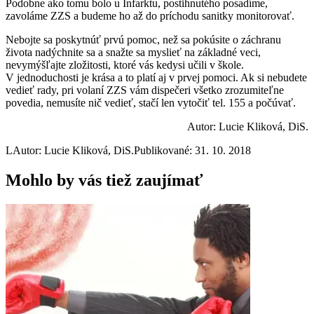
Podobne ako tomu bolo u Infarktu, postihnutého posadíme,
zavoláme ZZS a budeme ho až do príchodu sanitky monitorovať.
Nebojte sa poskytnúť prvú pomoc, než sa pokúsite o záchranu
života nadýchnite sa a snažte sa myslieť na základné veci,
nevymýšľajte zložitosti, ktoré vás kedysi učili v škole.
V jednoduchosti je krása a to platí aj v prvej pomoci. Ak si nebudete
vedieť rady, pri volaní ZZS vám dispečeri všetko zrozumiteľne
povedia, nemusíte nič vedieť, stačí len vytočiť tel. 155 a počúvať.
Autor: Lucie Kliková, DiS.
L
Autor: Lucie Kliková, DiS.
Publikované: 31. 10. 2018
Mohlo by vás tiež zaujímať