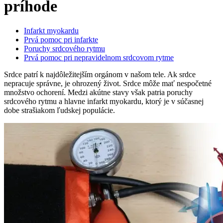
príhode
Infarkt myokardu
Prvá pomoc pri infarkte
Poruchy srdcového rytmu
Prvá pomoc pri nepravidelnom srdcovom rytme
Srdce patrí k najdôležitejším orgánom v našom tele. Ak srdce
nepracuje správne, je ohrozený život. Srdce môže mať nespočetné
množstvo ochorení. Medzi akútne stavy však patria poruchy
srdcového rytmu a hlavne infarkt myokardu, ktorý je v súčasnej
dobe strašiakom ľudskej populácie.