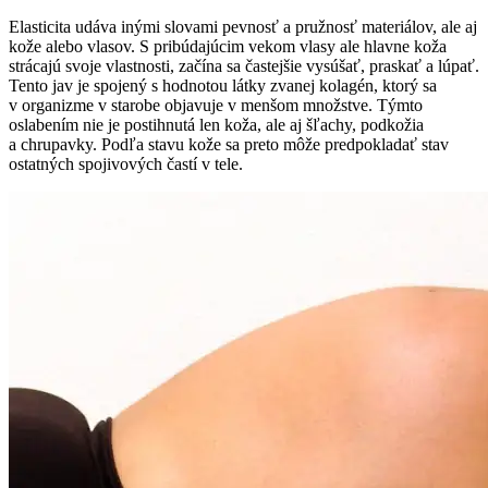
Elasticita udáva inými slovami pevnosť a pružnosť materiálov, ale aj
kože alebo vlasov. S pribúdajúcim vekom vlasy ale hlavne koža
strácajú svoje vlastnosti, začína sa častejšie vysúšať, praskať a lúpať.
Tento jav je spojený s hodnotou látky zvanej kolagén, ktorý sa
v organizme v starobe objavuje v menšom množstve. Týmto
oslabením nie je postihnutá len koža, ale aj šľachy, podkožia
a chrupavky. Podľa stavu kože sa preto môže predpokladať stav
ostatných spojivových častí v tele.