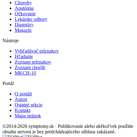
Choroby
Anatómia
Očkovanie
Lekárske odbory
Diagnózy
Magazín
Nástroje
Vyhľadávač príznakov
Hľadanie
Zoznam príznakov
Zoznam chorôb
MKCH-10
Portál
O portáli
Autori
Ostatné sekcie
Kontakt
Mapa stránok
©2014-2026 symptomy.sk · Publikovanie alebo akékoľvek použitie
obsahu servera je bez predchádzajúceho súhlasu zakázané.