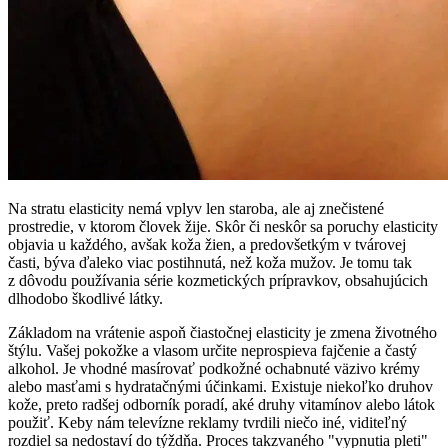
Na stratu elasticity nemá vplyv len staroba, ale aj znečistené
prostredie, v ktorom človek žije. Skôr či neskôr sa poruchy elasticity
objavia u každého, avšak koža žien, a predovšetkým v tvárovej
časti, býva ďaleko viac postihnutá, než koža mužov. Je tomu tak
z dôvodu používania série kozmetických prípravkov, obsahujúcich
dlhodobo škodlivé látky.
Základom na vrátenie aspoň čiastočnej elasticity je zmena životného
štýlu. Vašej pokožke a vlasom určite neprospieva fajčenie a častý
alkohol. Je vhodné masírovať podkožné ochabnuté väzivo krémy
alebo masťami s hydratačnými účinkami. Existuje niekoľko druhov
kože, preto radšej odborník poradí, aké druhy vitamínov alebo látok
použiť. Keby nám televízne reklamy tvrdili niečo iné, viditeľný
rozdiel sa nedostaví do týždňa. Proces takzvaného "vypnutia pleti"