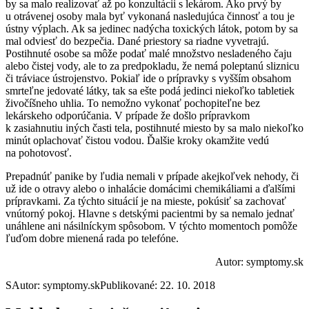
by sa malo realizovať až po konzultácii s lekárom. Ako prvý by
u otrávenej osoby mala byť vykonaná nasledujúca činnosť a tou je
ústny výplach. Ak sa jedinec nadýcha toxických látok, potom by sa
mal odviesť do bezpečia. Dané priestory sa riadne vyvetrajú.
Postihnuté osobe sa môže podať malé množstvo nesladeného čaju
alebo čistej vody, ale to za predpokladu, že nemá poleptanú sliznicu
či tráviace ústrojenstvo. Pokiaľ ide o prípravky s vyšším obsahom
smrteľne jedovaté látky, tak sa ešte podá jedinci niekoľko tabletiek
živočíšneho uhlia. To nemožno vykonať pochopiteľne bez
lekárskeho odporúčania. V prípade že došlo prípravkom
k zasiahnutiu iných časti tela, postihnuté miesto by sa malo niekoľko
minút oplachovať čistou vodou. Ďalšie kroky okamžite vedú
na pohotovosť.
Prepadnúť panike by ľudia nemali v prípade akejkoľvek nehody, či
už ide o otravy alebo o inhalácie domácimi chemikáliami a ďalšími
prípravkami. Za týchto situácií je na mieste, pokúsiť sa zachovať
vnútorný pokoj. Hlavne s detskými pacientmi by sa nemalo jednať
unáhlene ani násilníckym spôsobom. V týchto momentoch pomôže
ľuďom dobre mienená rada po telefóne.
Autor: symptomy.sk
S
Autor: symptomy.sk
Publikované: 22. 10. 2018