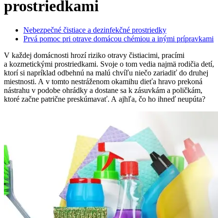
prostriedkami
Nebezpečné čistiace a dezinfekčné prostriedky
Prvá pomoc pri otrave domácou chémiou a inými prípravkami
V každej domácnosti hrozí riziko otravy čistiacimi, pracími
a kozmetickými prostriedkami. Svoje o tom vedia najmä rodičia detí,
ktorí si napríklad odbehnú na malú chvíľu niečo zariadiť do druhej
miestnosti. A v tomto nestráženom okamihu dieťa hravo prekoná
nástrahu v podobe ohrádky a dostane sa k zásuvkám a poličkám,
ktoré začne patrične preskúmavať. A ajhľa, čo ho ihneď neupúta?