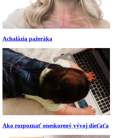
Achalázia pažeráka
Ako rozpoznať oneskorený vývoj dieťaťa