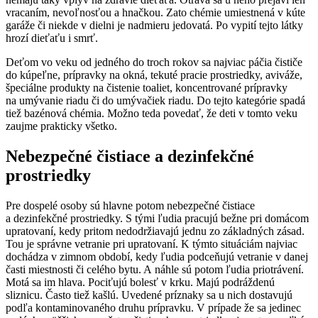
vracaním, nevoľnosťou a hnačkou. Zato chémie umiestnená v kúte
garáže či niekde v dielni je nadmieru jedovatá. Po vypití tejto látky
hrozí dieťaťu i smrť.
Deťom vo veku od jedného do troch rokov sa najviac páčia čističe
do kúpeľne, prípravky na okná, tekuté pracie prostriedky, aviváže,
špeciálne produkty na čistenie toaliet, koncentrované prípravky
na umývanie riadu či do umývačiek riadu. Do tejto kategórie spadá
tiež bazénová chémia. Možno teda povedať, že deti v tomto veku
zaujme prakticky všetko.
Nebezpečné čistiace a dezinfekčné
prostriedky
Pre dospelé osoby sú hlavne potom nebezpečné čistiace
a dezinfekčné prostriedky. S tými ľudia pracujú bežne pri domácom
upratovaní, kedy pritom nedodržiavajú jednu zo základných zásad.
Tou je správne vetranie pri upratovaní. K týmto situáciám najviac
dochádza v zimnom období, kedy ľudia podceňujú vetranie v danej
časti miestnosti či celého bytu. A náhle sú potom ľudia priotrávení.
Motá sa im hlava. Pociťujú bolesť v krku. Majú podráždenú
sliznicu. Často tiež kašlú. Uvedené príznaky sa u nich dostavujú
podľa kontaminovaného druhu prípravku. V prípade že sa jedinec