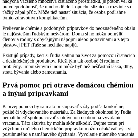
nadýcha väčšieho množstva čistiaceho prostriedku, je potom veľká
pravdepodobnosť, že u neho dôjde k opuchu sliznice a rozvinie sa
ťažký zápal pľúc. Môže tiež nastať situácia, že osoba podľahne
týmto zdravotným komplikáciám.
Prelievanie chémie a podobných prípravkov do neoznačeného obalu
je najčastejším ľudským nešvárom. Doma si ho môžu pomýliť
členovia rodiny s obyčajnými nápojmi alebo potravinami a z tejto
plastovej PET fľaše sa nechtiac napijú.
Existujú prípady, keď si ľudia siahnu na život za pomocou čistiacich
a dezinfekčných produktov. Rieši tým tak osobné či rodinné
problémy. Impulzívnym činom môže byť tiež nešťastná láska, dlhy,
strata bývania alebo zamestnania.
Prvá pomoc pri otrave domácou chémiou
a inými prípravkami
K prvej pomoci by sa malo pristupovať vždy podľa konkrétnej
požité či vdychovaného materiálu. Za žiadnych okolností by ľudia
nemali hneď spolupracovať s otrávenou osobou na vyvolanie
vracania. Táto aktivita by mohla skôr uškodiť. Dajme tomu pri
vdýchnutí určitého chemického prípravku možno očakávať výskyt
postihnutého a namáhavého dýchania. Vyvolanie núteného vracania