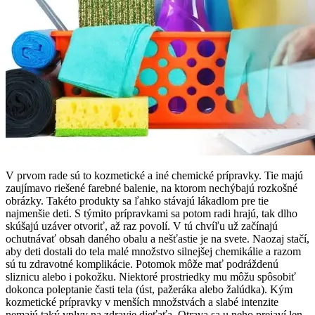
V prvom rade sú to kozmetické a iné chemické prípravky. Tie majú
zaujímavo riešené farebné balenie, na ktorom nechýbajú rozkošné
obrázky. Takéto produkty sa ľahko stávajú lákadlom pre tie
najmenšie deti. S týmito prípravkami sa potom radi hrajú, tak dlho
skúšajú uzáver otvoriť, až raz povolí. V tú chvíľu už začínajú
ochutnávať obsah daného obalu a nešťastie je na svete. Naozaj stačí,
aby deti dostali do tela malé množstvo silnejšej chemikálie a razom
sú tu zdravotné komplikácie. Potomok môže mať podráždenú
sliznicu alebo i pokožku. Niektoré prostriedky mu môžu spôsobiť
dokonca poleptanie časti tela (úst, pažeráka alebo žalúdka). Kým
kozmetické prípravky v menších množstvách a slabé intenzite
nemajú taký vplyv na zdravie dieťaťa. Otrava sa u neho prejaví len