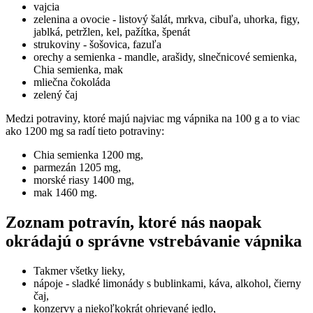
vajcia
zelenina a ovocie - listový šalát, mrkva, cibuľa, uhorka, figy,
jablká, petržlen, kel, pažítka, špenát
strukoviny - šošovica, fazuľa
orechy a semienka - mandle, arašidy, slnečnicové semienka,
Chia semienka, mak
mliečna čokoláda
zelený čaj
Medzi potraviny, ktoré majú najviac mg vápnika na 100 g a to viac
ako 1200 mg sa radí tieto potraviny:
Chia semienka 1200 mg,
parmezán 1205 mg,
morské riasy 1400 mg,
mak 1460 mg.
Zoznam potravín, ktoré nás naopak
okrádajú o správne vstrebávanie vápnika
Takmer všetky lieky,
nápoje - sladké limonády s bublinkami, káva, alkohol, čierny
čaj,
konzervy a niekoľkokrát ohrievané jedlo,