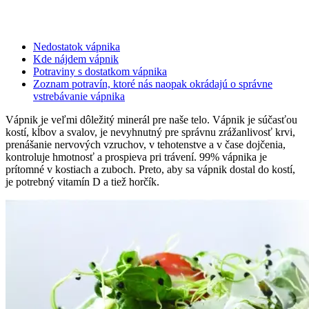
Nedostatok vápnika
Kde nájdem vápnik
Potraviny s dostatkom vápnika
Zoznam potravín, ktoré nás naopak okrádajú o správne
vstrebávanie vápnika
Vápnik je veľmi dôležitý minerál pre naše telo. Vápnik je súčasťou
kostí, kĺbov a svalov, je nevyhnutný pre správnu zrážanlivosť krvi,
prenášanie nervových vzruchov, v tehotenstve a v čase dojčenia,
kontroluje hmotnosť a prospieva pri trávení. 99% vápnika je
prítomné v kostiach a zuboch. Preto, aby sa vápnik dostal do kostí,
je potrebný vitamín D a tiež horčík.