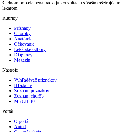
žiadnom prípade nenahrádzajú konzultáciu s Vaším ošetrujúcim
lekárom.
Rubriky
Príznaky
Choroby
Anatómia
Očkovanie
Lekárske odbory
Diagnózy
Magazín
Nástroje
Vyhľadávač príznakov
Hľadanie
Zoznam príznakov
Zoznam chorôb
MKCH-10
Portál
O portáli
Autori
Ostatné sekcie