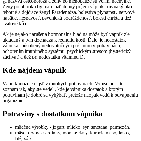
sa nazýva osteoporóza a ženy po menopauze sú veľmi náchylné.
Ženy po 50 roku by mali mať denný príjem vápnika rovnaký ako
tehotné a dojčiace ženy! Paradentóza, bolestivá plynatosť, nervové
napätie, nespavosť, psychická podráždenosť, bolesti chrbta a tiež
svalové kŕče.
Ak je nejako narušená hormonálna hladina môže byť vápnik zle
ukladaný a tým dochádza k rednutiu kostí. Ďalej je nedostatok
vápnika spôsobený nedostatočným prísunom v potravinách,
ochorením imunitného systému, psychickým stresom (hysterický
záchvat) a tiež pri nedostatku vitamínu D.
Kde nájdem vápnik
Vápnik môžete nájsť v mnohých potravinách. Vypíšeme si tu
zoznam tak, aby ste vedeli, kde je vápnika dostatok a ktorým
potravinám je dobré sa vyhýbať, pretože naopak vedú k odvápneniu
organizmu.
Potraviny s dostatkom vápnika
mliečne výrobky - jogurt, mlieko, syr, smotana, parmezán,
mäso a ryby - sardinky, morské riasy, kuracie mäso, losos,
filé, sója