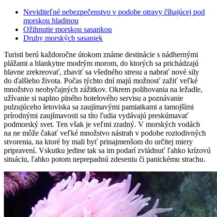
Neviditeľné nebezpečenstvo v podobe otravy číhajúcej pod
morskou hladinou
Ožihnutie morskou sasankou
Druhy morských sasaniek
Turisti berú každoročne útokom známe destinácie s nádhernými
plážami a blankytne modrým morom, do ktorých sa prichádzajú
hlavne zrekreovať, zbaviť sa všedného stresu a nabrať nové sily
do ďalšieho života. Počas týchto dní majú možnosť zažiť veľké
množstvo neobyčajných zážitkov. Okrem polihovania na ležadle,
užívanie si naplno plného hotelového servisu a poznávanie
pulzujúceho letoviska sa zaujímavými pamiatkami a tamojšími
prírodnými zaujímavosti sa títo ľudia vydávajú preskúmavať
podmorský svet. Ten však je veľmi zradný. V morských vodách
na ne môže čakať veľké množstvo nástrah v podobe roztodivných
stvorenia, na ktoré by mali byť prinajmenšom do určitej miery
pripravení. Vskutku jedine tak sa im podarí zvládnuť ľahko krízovú
situáciu, ľahko potom neprepadnú zdeseniu či panickému strachu.