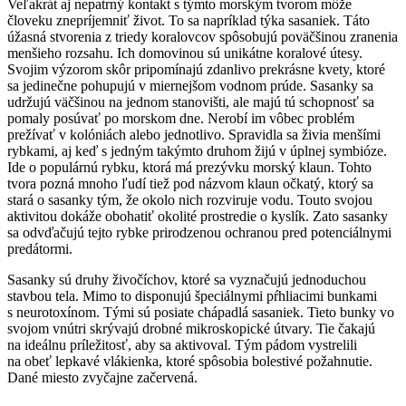
Veľakrát aj nepatrný kontakt s týmto morským tvorom môže
človeku znepríjemniť život. To sa napríklad týka sasaniek. Táto
úžasná stvorenia z triedy koralovcov spôsobujú poväčšinou zranenia
menšieho rozsahu. Ich domovinou sú unikátne koralové útesy.
Svojim výzorom skôr pripomínajú zdanlivo prekrásne kvety, ktoré
sa jedinečne pohupujú v miernejšom vodnom prúde. Sasanky sa
udržujú väčšinou na jednom stanovišti, ale majú tú schopnosť sa
pomaly posúvať po morskom dne. Nerobí im vôbec problém
prežívať v kolóniách alebo jednotlivo. Spravidla sa živia menšími
rybkami, aj keď s jedným takýmto druhom žijú v úplnej symbióze.
Ide o populárnú rybku, ktorá má prezývku morský klaun. Tohto
tvora pozná mnoho ľudí tiež pod názvom klaun očkatý, ktorý sa
stará o sasanky tým, že okolo nich rozviruje vodu. Touto svojou
aktivitou dokáže obohatiť okolité prostredie o kyslík. Zato sasanky
sa odvďačujú tejto rybke prirodzenou ochranou pred potenciálnymi
predátormi.
Sasanky sú druhy živočíchov, ktoré sa vyznačujú jednoduchou
stavbou tela. Mimo to disponujú špeciálnymi pŕhliacimi bunkami
s neurotoxínom. Tými sú posiate chápadlá sasaniek. Tieto bunky vo
svojom vnútri skrývajú drobné mikroskopické útvary. Tie čakajú
na ideálnu príležitosť, aby sa aktivoval. Tým pádom vystrelili
na obeť lepkavé vlákienka, ktoré spôsobia bolestivé požahnutie.
Dané miesto zvyčajne začervená.