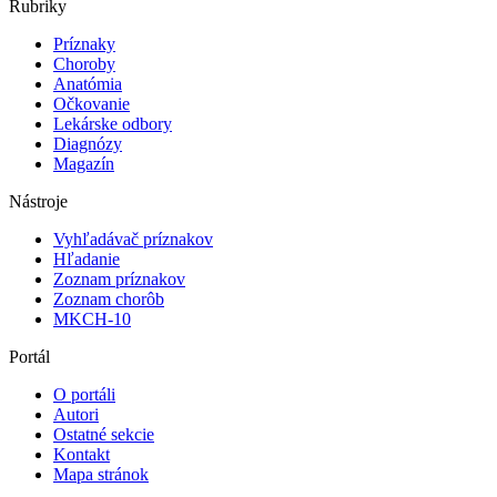
Rubriky
Príznaky
Choroby
Anatómia
Očkovanie
Lekárske odbory
Diagnózy
Magazín
Nástroje
Vyhľadávač príznakov
Hľadanie
Zoznam príznakov
Zoznam chorôb
MKCH-10
Portál
O portáli
Autori
Ostatné sekcie
Kontakt
Mapa stránok