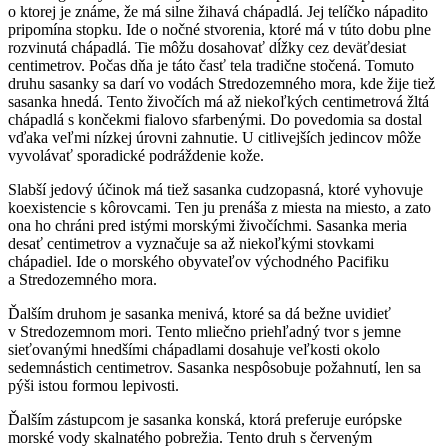
o ktorej je známe, že má silne žihavá chápadlá. Jej telíčko nápadito
pripomína stopku. Ide o nočné stvorenia, ktoré má v túto dobu plne
rozvinutá chápadlá. Tie môžu dosahovať dĺžky cez deväťdesiat
centimetrov. Počas dňa je táto časť tela tradične stočená. Tomuto
druhu sasanky sa darí vo vodách Stredozemného mora, kde žije tiež
sasanka hnedá. Tento živočích má až niekoľkých centimetrová žltá
chápadlá s končekmi fialovo sfarbenými. Do povedomia sa dostal
vďaka veľmi nízkej úrovni zahnutie. U citlivejších jedincov môže
vyvolávať sporadické podráždenie kože.
Slabší jedový účinok má tiež sasanka cudzopasná, ktoré vyhovuje
koexistencie s kôrovcami. Ten ju prenáša z miesta na miesto, a zato
ona ho chráni pred istými morskými živočíchmi. Sasanka meria
desať centimetrov a vyznačuje sa až niekoľkými stovkami
chápadiel. Ide o morského obyvateľov východného Pacifiku
a Stredozemného mora.
Ďalším druhom je sasanka menivá, ktoré sa dá bežne uvidieť
v Stredozemnom mori. Tento mliečno priehľadný tvor s jemne
sieťovanými hnedšími chápadlami dosahuje veľkosti okolo
sedemnástich centimetrov. Sasanka nespôsobuje požahnutí, len sa
pýši istou formou lepivosti.
Ďalším zástupcom je sasanka konská, ktorá preferuje európske
morské vody skalnatého pobrežia. Tento druh s červeným