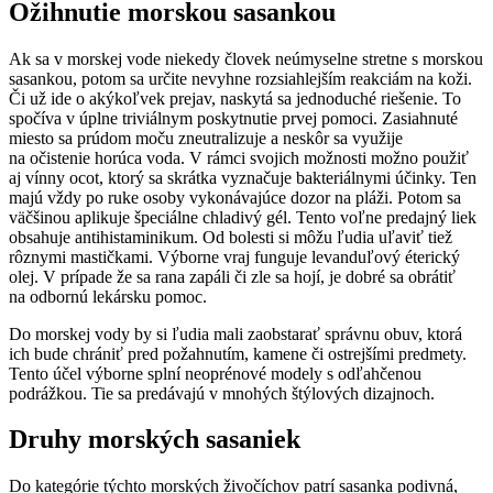
Ožihnutie morskou sasankou
Ak sa v morskej vode niekedy človek neúmyselne stretne s morskou
sasankou, potom sa určite nevyhne rozsiahlejším reakciám na koži.
Či už ide o akýkoľvek prejav, naskytá sa jednoduché riešenie. To
spočíva v úplne triviálnym poskytnutie prvej pomoci. Zasiahnuté
miesto sa prúdom moču zneutralizuje a neskôr sa využije
na očistenie horúca voda. V rámci svojich možnosti možno použiť
aj vínny ocot, ktorý sa skrátka vyznačuje bakteriálnymi účinky. Ten
majú vždy po ruke osoby vykonávajúce dozor na pláži. Potom sa
väčšinou aplikuje špeciálne chladivý gél. Tento voľne predajný liek
obsahuje antihistaminikum. Od bolesti si môžu ľudia uľaviť tiež
rôznymi mastičkami. Výborne vraj funguje levanduľový éterický
olej. V prípade že sa rana zapáli či zle sa hojí, je dobré sa obrátiť
na odbornú lekársku pomoc.
Do morskej vody by si ľudia mali zaobstarať správnu obuv, ktorá
ich bude chrániť pred požahnutím, kamene či ostrejšími predmety.
Tento účel výborne splní neoprénové modely s odľahčenou
podrážkou. Tie sa predávajú v mnohých štýlových dizajnoch.
Druhy morských sasaniek
Do kategórie týchto morských živočíchov patrí sasanka podivná,