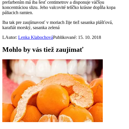
prefarbením má iba šesť centimetrov a disponuje väčšou
koncentráciou slizu. Jeho valcovité telíčko krásne dopĺňa kopa
páliacich ramien.
Iba tak pre zaujímavosť v moriach žije tiež sasanka plášťová,
karafiát morský, sasanka zelená
L
Autor:
Lenka Klabochová
Publikované: 15. 10. 2018
Mohlo by vás tiež zaujímať