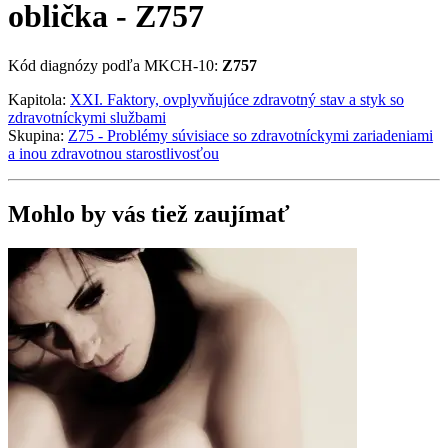
oblička - Z757
Kód diagnózy podľa MKCH-10:
Z757
Kapitola:
XXI. Faktory, ovplyvňujúce zdravotný stav a styk so
zdravotníckymi službami
Skupina:
Z75 - Problémy súvisiace so zdravotníckymi zariadeniami
a inou zdravotnou starostlivosťou
Mohlo by vás tiež zaujímať