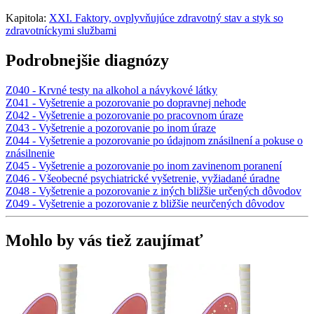
Kapitola:
XXI. Faktory, ovplyvňujúce zdravotný stav a styk so
zdravotníckymi službami
Podrobnejšie diagnózy
Z040 - Krvné testy na alkohol a návykové látky
Z041 - Vyšetrenie a pozorovanie po dopravnej nehode
Z042 - Vyšetrenie a pozorovanie po pracovnom úraze
Z043 - Vyšetrenie a pozorovanie po inom úraze
Z044 - Vyšetrenie a pozorovanie po údajnom znásilnení a pokuse o
znásilnenie
Z045 - Vyšetrenie a pozorovanie po inom zavinenom poranení
Z046 - Všeobecné psychiatrické vyšetrenie, vyžiadané úradne
Z048 - Vyšetrenie a pozorovanie z iných bližšie určených dôvodov
Z049 - Vyšetrenie a pozorovanie z bližšie neurčených dôvodov
Mohlo by vás tiež zaujímať