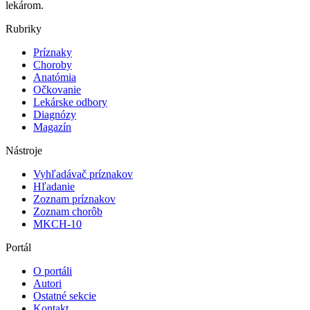
lekárom.
Rubriky
Príznaky
Choroby
Anatómia
Očkovanie
Lekárske odbory
Diagnózy
Magazín
Nástroje
Vyhľadávač príznakov
Hľadanie
Zoznam príznakov
Zoznam chorôb
MKCH-10
Portál
O portáli
Autori
Ostatné sekcie
Kontakt