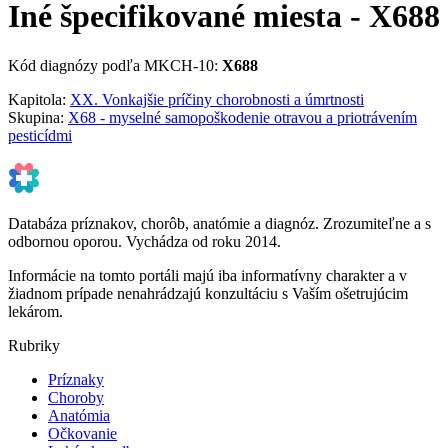
Iné špecifikované miesta - X688
Kód diagnózy podľa MKCH-10:
X688
Kapitola:
XX. Vonkajšie príčiny chorobnosti a úmrtnosti
Skupina:
X68 - myselné samopoškodenie otravou a priotrávením
pesticídmi
Databáza príznakov, chorôb, anatómie a diagnóz. Zrozumiteľne a s
odbornou oporou. Vychádza od roku 2014.
Informácie na tomto portáli majú iba informatívny charakter a v
žiadnom prípade nenahrádzajú konzultáciu s Vaším ošetrujúcim
lekárom.
Rubriky
Príznaky
Choroby
Anatómia
Očkovanie