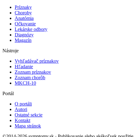
Príznaky
Choroby
Anatómia
Očkovanie
Lekárske odbory
Diagnózy
Magazín
Nástroje
Vyhľadávač príznakov
Hľadanie
Zoznam príznakov
Zoznam chorôb
MKCH-10
Portál
O portáli
Autori
Ostatné sekcie
Kontakt
Mapa stránok
©2014-2026 symptomy.sk · Publikovanie alebo akékoľvek použitie