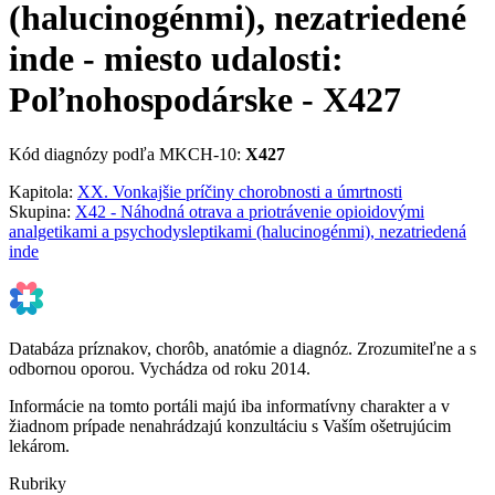
(halucinogénmi), nezatriedené
inde - miesto udalosti:
Poľnohospodárske - X427
Kód diagnózy podľa MKCH-10:
X427
Kapitola:
XX. Vonkajšie príčiny chorobnosti a úmrtnosti
Skupina:
X42 - Náhodná otrava a priotrávenie opioidovými
analgetikami a psychodysleptikami (halucinogénmi), nezatriedená
inde
Databáza príznakov, chorôb, anatómie a diagnóz. Zrozumiteľne a s
odbornou oporou. Vychádza od roku 2014.
Informácie na tomto portáli majú iba informatívny charakter a v
žiadnom prípade nenahrádzajú konzultáciu s Vaším ošetrujúcim
lekárom.
Rubriky