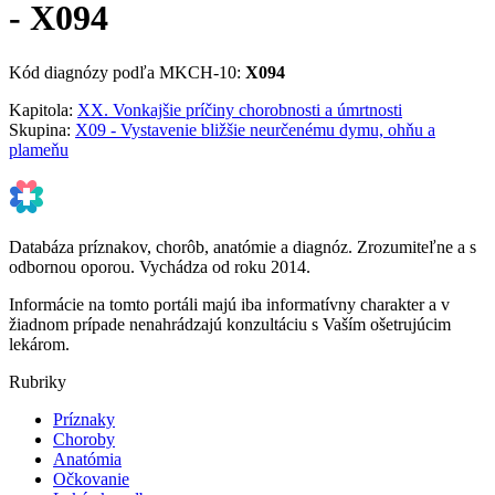
- X094
Kód diagnózy podľa MKCH-10:
X094
Kapitola:
XX. Vonkajšie príčiny chorobnosti a úmrtnosti
Skupina:
X09 - Vystavenie bližšie neurčenému dymu, ohňu a
plameňu
Databáza príznakov, chorôb, anatómie a diagnóz. Zrozumiteľne a s
odbornou oporou. Vychádza od roku 2014.
Informácie na tomto portáli majú iba informatívny charakter a v
žiadnom prípade nenahrádzajú konzultáciu s Vaším ošetrujúcim
lekárom.
Rubriky
Príznaky
Choroby
Anatómia
Očkovanie