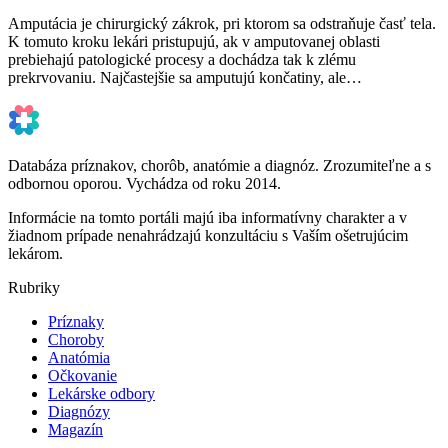
Amputácia je chirurgický zákrok, pri ktorom sa odstraňuje časť tela.
K tomuto kroku lekári pristupujú, ak v amputovanej oblasti
prebiehajú patologické procesy a dochádza tak k zlému
prekrvovaniu. Najčastejšie sa amputujú končatiny, ale…
Databáza príznakov, chorôb, anatómie a diagnóz. Zrozumiteľne a s
odbornou oporou. Vychádza od roku 2014.
Informácie na tomto portáli majú iba informatívny charakter a v
žiadnom prípade nenahrádzajú konzultáciu s Vaším ošetrujúcim
lekárom.
Rubriky
Príznaky
Choroby
Anatómia
Očkovanie
Lekárske odbory
Diagnózy
Magazín