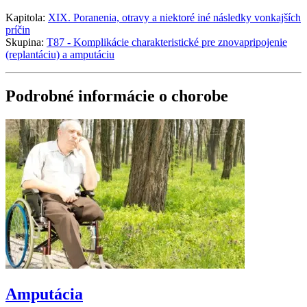
Kapitola:
XIX. Poranenia, otravy a niektoré iné následky vonkajších
príčin
Skupina:
T87 - Komplikácie charakteristické pre znovapripojenie
(replantáciu) a amputáciu
Podrobné informácie o chorobe
Amputácia