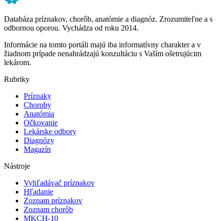
Databáza príznakov, chorôb, anatómie a diagnóz. Zrozumiteľne a s
odbornou oporou. Vychádza od roku 2014.
Informácie na tomto portáli majú iba informatívny charakter a v
žiadnom prípade nenahrádzajú konzultáciu s Vaším ošetrujúcim
lekárom.
Rubriky
Príznaky
Choroby
Anatómia
Očkovanie
Lekárske odbory
Diagnózy
Magazín
Nástroje
Vyhľadávač príznakov
Hľadanie
Zoznam príznakov
Zoznam chorôb
MKCH-10