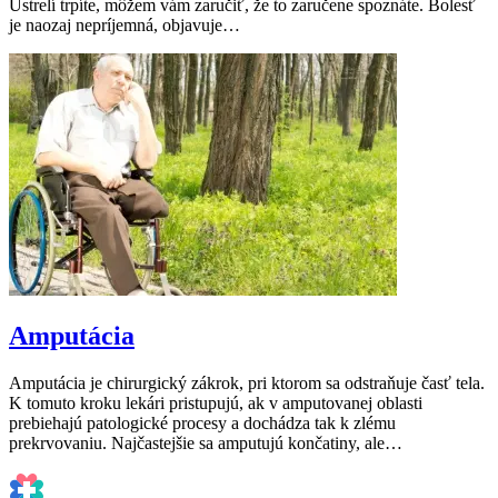
Ustrelí trpíte, môžem vám zaručiť, že to zaručene spoznáte. Bolesť
je naozaj nepríjemná, objavuje…
Amputácia
Amputácia je chirurgický zákrok, pri ktorom sa odstraňuje časť tela.
K tomuto kroku lekári pristupujú, ak v amputovanej oblasti
prebiehajú patologické procesy a dochádza tak k zlému
prekrvovaniu. Najčastejšie sa amputujú končatiny, ale…