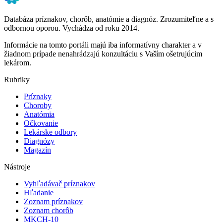
Databáza príznakov, chorôb, anatómie a diagnóz. Zrozumiteľne a s
odbornou oporou. Vychádza od roku 2014.
Informácie na tomto portáli majú iba informatívny charakter a v
žiadnom prípade nenahrádzajú konzultáciu s Vaším ošetrujúcim
lekárom.
Rubriky
Príznaky
Choroby
Anatómia
Očkovanie
Lekárske odbory
Diagnózy
Magazín
Nástroje
Vyhľadávač príznakov
Hľadanie
Zoznam príznakov
Zoznam chorôb
MKCH-10