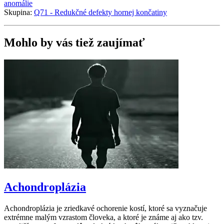
anomálie
Skupina:
Q71 - Redukčné defekty hornej končatiny
Mohlo by vás tiež zaujímať
Achondroplázia
Achondroplázia je zriedkavé ochorenie kostí, ktoré sa vyznačuje
extrémne malým vzrastom človeka, a ktoré je známe aj ako tzv.