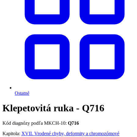
Ostatné
Klepetovitá ruka - Q716
Kód diagnózy podľa MKCH-10:
Q716
Kapitola:
XVII. Vrodené chyby, deformity a chromozómové