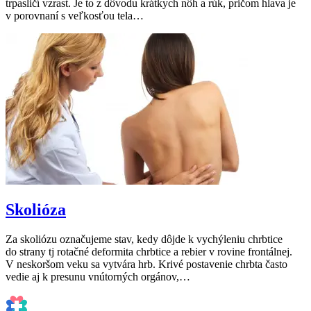
trpasličí vzrast. Je to z dôvodu krátkych nôh a rúk, pričom hlava je
v porovnaní s veľkosťou tela…
Skolióza
Za skoliózu označujeme stav, kedy dôjde k vychýleniu chrbtice
do strany tj rotačné deformita chrbtice a rebier v rovine frontálnej.
V neskoršom veku sa vytvára hrb. Krivé postavenie chrbta často
vedie aj k presunu vnútorných orgánov,…