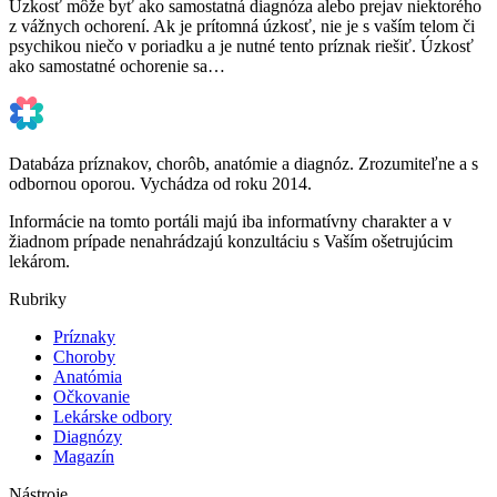
Úzkosť môže byť ako samostatná diagnóza alebo prejav niektorého
z vážnych ochorení. Ak je prítomná úzkosť, nie je s vaším telom či
psychikou niečo v poriadku a je nutné tento príznak riešiť. Úzkosť
ako samostatné ochorenie sa…
Databáza príznakov, chorôb, anatómie a diagnóz. Zrozumiteľne a s
odbornou oporou. Vychádza od roku 2014.
Informácie na tomto portáli majú iba informatívny charakter a v
žiadnom prípade nenahrádzajú konzultáciu s Vaším ošetrujúcim
lekárom.
Rubriky
Príznaky
Choroby
Anatómia
Očkovanie
Lekárske odbory
Diagnózy
Magazín
Nástroje