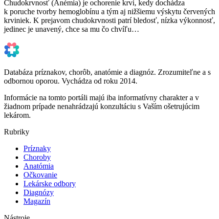
Chudokrvnosť (Anémia) je ochorenie krvi, kedy dochádza
k poruche tvorby hemoglobínu a tým aj nižšiemu výskytu červených
krviniek. K prejavom chudokrvnosti patrí bledosť, nízka výkonnosť,
jedinec je unavený, chce sa mu čo chvíľu…
Databáza príznakov, chorôb, anatómie a diagnóz. Zrozumiteľne a s
odbornou oporou. Vychádza od roku 2014.
Informácie na tomto portáli majú iba informatívny charakter a v
žiadnom prípade nenahrádzajú konzultáciu s Vaším ošetrujúcim
lekárom.
Rubriky
Príznaky
Choroby
Anatómia
Očkovanie
Lekárske odbory
Diagnózy
Magazín
Nástroje