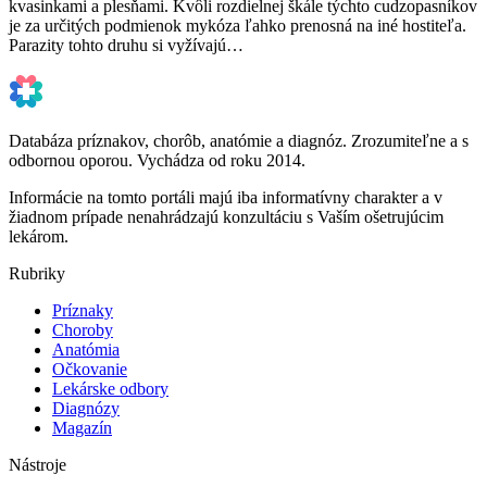
kvasinkami a plesňami. Kvôli rozdielnej škále týchto cudzopasníkov
je za určitých podmienok mykóza ľahko prenosná na iné hostiteľa.
Parazity tohto druhu si vyžívajú…
Databáza príznakov, chorôb, anatómie a diagnóz. Zrozumiteľne a s
odbornou oporou. Vychádza od roku 2014.
Informácie na tomto portáli majú iba informatívny charakter a v
žiadnom prípade nenahrádzajú konzultáciu s Vaším ošetrujúcim
lekárom.
Rubriky
Príznaky
Choroby
Anatómia
Očkovanie
Lekárske odbory
Diagnózy
Magazín
Nástroje