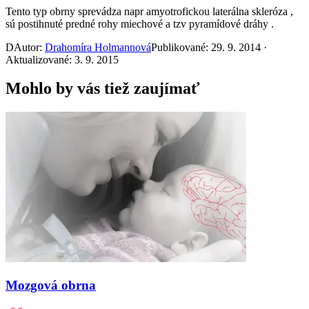
Tento typ obrny sprevádza napr amyotrofickou laterálna skleróza ,
sú postihnuté predné rohy miechové a tzv pyramídové dráhy .
D
Autor:
Drahomíra Holmannová
Publikované: 29. 9. 2014 ·
Aktualizované: 3. 9. 2015
Mohlo by vás tiež zaujímať
Mozgová obrna