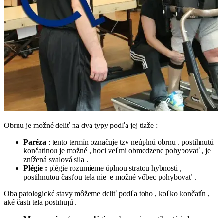
Obrnu je možné deliť na dva typy podľa jej tiaže :
Paréza
: tento termín označuje tzv neúplnú obrnu , postihnutú
končatinou je možné , hoci veľmi obmedzene pohybovať , je
znížená svalová sila .
Plégie :
plégie rozumieme úplnou stratou hybnosti ,
postihnutou časťou tela nie je možné vôbec pohybovať .
Oba patologické stavy môžeme deliť podľa toho , koľko končatín ,
aké časti tela postihujú .