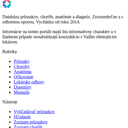
Databáza príznakov, chorôb, anatómie a diagnóz. Zrozumiteľne a s
odbornou oporou. Vychádza od roku 2014.
Informácie na tomto portáli majú iba informatívny charakter a v
žiadnom prípade nenahrádzajú konzultáciu s Vaším ošetrujúcim
lekárom.
Rubriky
Príznaky
Choroby
Anatómia
Očkovanie
Lekárske odbory
Diagnózy
Magazín
Nástroje
Vyhľadávač príznakov
Hľadanie
Zoznam príznakov
Zoznam chorôb