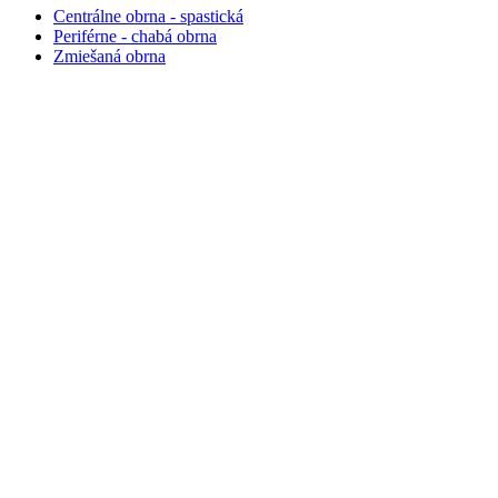
Centrálne obrna - spastická
Periférne - chabá obrna
Zmiešaná obrna