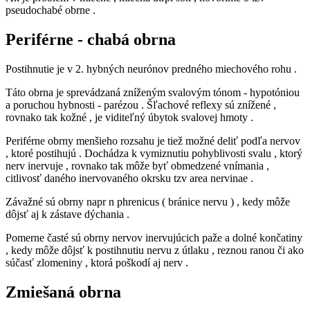
pseudochabé obrne .
Periférne - chabá obrna
Postihnutie je v 2. hybných neurónov predného miechového rohu .
Táto obrna je sprevádzaná zníženým svalovým tónom - hypotóniou
a poruchou hybnosti - parézou . Šľachové reflexy sú znížené ,
rovnako tak kožné , je viditeľný úbytok svalovej hmoty .
Periférne obrny menšieho rozsahu je tiež možné deliť podľa nervov
, ktoré postihujú . Dochádza k vymiznutiu pohyblivosti svalu , ktorý
nerv inervuje , rovnako tak môže byť obmedzené vnímania ,
citlivosť daného inervovaného okrsku tzv area nervinae .
Závažné sú obrny napr n phrenicus ( bránice nervu ) , kedy môže
dôjsť aj k zástave dýchania .
Pomerne časté sú obrny nervov inervujúcich paže a dolné končatiny
, kedy môže dôjsť k postihnutiu nervu z útlaku , reznou ranou či ako
súčasť zlomeniny , ktorá poškodí aj nerv .
Zmiešaná obrna