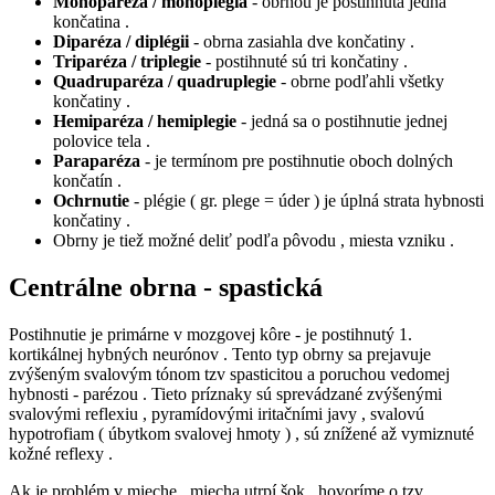
Monoparéza / monoplégia
- obrnou je postihnutá jedna
končatina .
Diparéza / diplégii
- obrna zasiahla dve končatiny .
Triparéza / triplegie
- postihnuté sú tri končatiny .
Quadruparéza / quadruplegie
- obrne podľahli všetky
končatiny .
Hemiparéza / hemiplegie
- jedná sa o postihnutie jednej
polovice tela .
Paraparéza
- je termínom pre postihnutie oboch dolných
končatín .
Ochrnutie
- plégie ( gr. plege = úder ) je úplná strata hybnosti
končatiny .
Obrny je tiež možné deliť podľa pôvodu , miesta vzniku .
Centrálne obrna - spastická
Postihnutie je primárne v mozgovej kôre - je postihnutý 1.
kortikálnej hybných neurónov . Tento typ obrny sa prejavuje
zvýšeným svalovým tónom tzv spasticitou a poruchou vedomej
hybnosti - parézou . Tieto príznaky sú sprevádzané zvýšenými
svalovými reflexiu , pyramídovými iritačními javy , svalovú
hypotrofiam ( úbytkom svalovej hmoty ) , sú znížené až vymiznuté
kožné reflexy .
Ak je problém v mieche , miecha utrpí šok , hovoríme o tzv