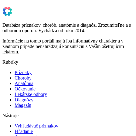
Databáza príznakov, chorôb, anatómie a diagnóz. Zrozumiteľne a s
odbornou oporou. Vychádza od roku 2014.
Informácie na tomto portáli majú iba informatívny charakter a v
žiadnom prípade nenahrádzajú konzultáciu s Vaším ošetrujúcim
lekárom.
Rubriky
Príznaky
Choroby
Anatómia
Očkovanie
Lekárske odbory
Diagnózy
Magazín
Nástroje
Vyhľadávač príznakov
Hľadanie