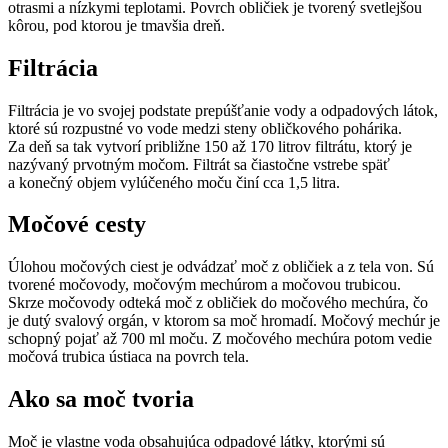
otrasmi a nízkymi teplotami. Povrch obličiek je tvorený svetlejšou
kôrou, pod ktorou je tmavšia dreň.
Filtrácia
Filtrácia je vo svojej podstate prepúšťanie vody a odpadových látok,
ktoré sú rozpustné vo vode medzi steny obličkového pohárika.
Za deň sa tak vytvorí približne 150 až 170 litrov filtrátu, ktorý je
nazývaný prvotným močom. Filtrát sa čiastočne vstrebe späť
a konečný objem vylúčeného moču činí cca 1,5 litra.
Močové cesty
Úlohou močových ciest je odvádzať moč z obličiek a z tela von. Sú
tvorené močovody, močovým mechúrom a močovou trubicou.
Skrze močovody odteká moč z obličiek do močového mechúra, čo
je dutý svalový orgán, v ktorom sa moč hromadí. Močový mechúr je
schopný pojať až 700 ml moču. Z močového mechúra potom vedie
močová trubica ústiaca na povrch tela.
Ako sa moč tvoria
Moč je vlastne voda obsahujúca odpadové látky, ktorými sú