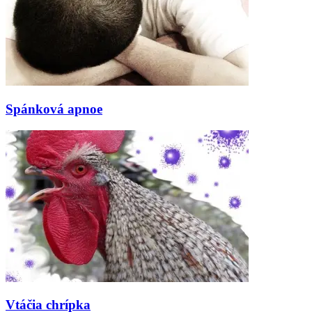
Spánková apnoe
Vtáčia chrípka