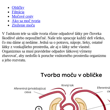
Obličky
Filtrácia
Močové cesty
Ako sa moč tvoria
Zloženie moču
V ľudskom tele sa stále tvoria rôzne odpadové látky pre človeka
škodlivé alebo nepoužiteľné. Naše telo spracuje každý deň všetko,
čo mu dáme aj nedáme. Jedná sa o potravu, nápoje, lieky, ostatné
látky z vonkajšieho prostredia, ale aj o látky sebe vlastné.
Organizmus sa musí pravidelne odpadov látkovej výmeny
zbavovať, aby nedošlo k poruche vnútorného prostredia organizmu
a jeho rozvratu.