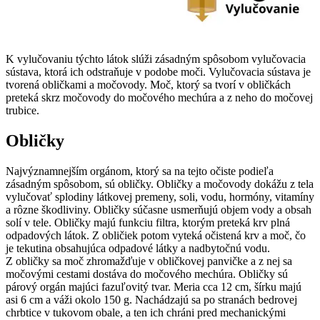
K vylučovaniu týchto látok slúži zásadným spôsobom vylučovacia
sústava, ktorá ich odstraňuje v podobe moči. Vylučovacia sústava je
tvorená obličkami a močovody. Moč, ktorý sa tvorí v obličkách
preteká skrz močovody do močového mechúra a z neho do močovej
trubice.
Obličky
Najvýznamnejším orgánom, ktorý sa na tejto očiste podieľa
zásadným spôsobom, sú obličky. Obličky a močovody dokážu z tela
vylučovať splodiny látkovej premeny, soli, vodu, hormóny, vitamíny
a rôzne škodliviny. Obličky súčasne usmerňujú objem vody a obsah
solí v tele. Obličky majú funkciu filtra, ktorým preteká krv plná
odpadových látok. Z obličiek potom vyteká očistená krv a moč, čo
je tekutina obsahujúca odpadové látky a nadbytočnú vodu.
Z obličky sa moč zhromažďuje v obličkovej panvičke a z nej sa
močovými cestami dostáva do močového mechúra. Obličky sú
párový orgán majúci fazuľovitý tvar. Meria cca 12 cm, šírku majú
asi 6 cm a váži okolo 150 g. Nachádzajú sa po stranách bedrovej
chrbtice v tukovom obale, a ten ich chráni pred mechanickými