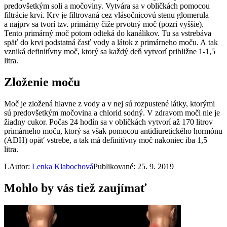
predovšetkým soli a močoviny. Vytvára sa v obličkách pomocou
filtrácie krvi. Krv je filtrovaná cez vlásočnicovú stenu glomerula
a najprv sa tvorí tzv. primárny čiže prvotný moč (pozri vyššie).
Tento primárný moč potom odteká do kanálikov. Tu sa vstrebáva
späť do krvi podstatná časť vody a látok z primárneho moču. A tak
vzniká definitívny moč, ktorý sa každý deň vytvorí približne 1-1,5
litra.
Zloženie moču
Moč je zložená hlavne z vody a v nej sú rozpustené látky, ktorými
sú predovšetkým močovina a chlorid sodný. V zdravom moči nie je
žiadny cukor. Počas 24 hodín sa v obličkách vytvorí až 170 litrov
primárneho moču, ktorý sa však pomocou antidiuretického hormónu
(ADH) opäť vstrebe, a tak má definitívny moč nakoniec iba 1,5
litra.
L
Autor:
Lenka Klabochová
Publikované: 25. 9. 2019
Mohlo by vás tiež zaujímať