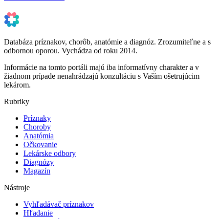
Databáza príznakov, chorôb, anatómie a diagnóz. Zrozumiteľne a s
odbornou oporou. Vychádza od roku 2014.
Informácie na tomto portáli majú iba informatívny charakter a v
žiadnom prípade nenahrádzajú konzultáciu s Vaším ošetrujúcim
lekárom.
Rubriky
Príznaky
Choroby
Anatómia
Očkovanie
Lekárske odbory
Diagnózy
Magazín
Nástroje
Vyhľadávač príznakov
Hľadanie