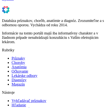
Databáza príznakov, chorôb, anatómie a diagnóz. Zrozumiteľne a s
odbornou oporou. Vychádza od roku 2014.
Informácie na tomto portáli majú iba informatívny charakter a v
žiadnom prípade nenahrádzajú konzultáciu s Vaším ošetrujúcim
lekárom.
Rubriky
Príznaky
Choroby
Anatómia
Očkovanie
Lekárske odbory
Diagnózy
Magazín
Nástroje
Vyhľadávač príznakov
Hľadanie