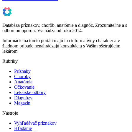
Databáza príznakov, chorôb, anatómie a diagnóz. Zrozumiteľne a s
odbornou oporou. Vychádza od roku 2014.
Informácie na tomto portáli majú iba informatívny charakter a v
žiadnom prípade nenahrádzajú konzultáciu s Vaším ošetrujúcim
lekárom.
Rubriky
Príznaky
Choroby
Anatómia
Očkovanie
Lekárske odbory
Diagnózy
Magazín
Nástroje
Vyhľadávač príznakov
Hľadanie