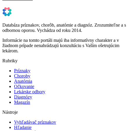
Databáza príznakov, chorôb, anatómie a diagnóz. Zrozumiteľne a s
odbornou oporou. Vychádza od roku 2014.
Informácie na tomto portáli majú iba informatívny charakter a v
žiadnom prípade nenahrádzajú konzultáciu s Vaším ošetrujúcim
lekárom.
Rubriky
Príznaky
Choroby
Anatómia
Očkovanie
Lekárske odbory
Diagnózy
Magazín
Nástroje
Vyhľadávač príznakov
Hľadanie