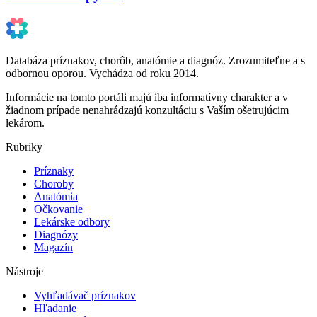
Databáza príznakov, chorôb, anatómie a diagnóz. Zrozumiteľne a s
odbornou oporou. Vychádza od roku 2014.
Informácie na tomto portáli majú iba informatívny charakter a v
žiadnom prípade nenahrádzajú konzultáciu s Vaším ošetrujúcim
lekárom.
Rubriky
Príznaky
Choroby
Anatómia
Očkovanie
Lekárske odbory
Diagnózy
Magazín
Nástroje
Vyhľadávač príznakov
Hľadanie