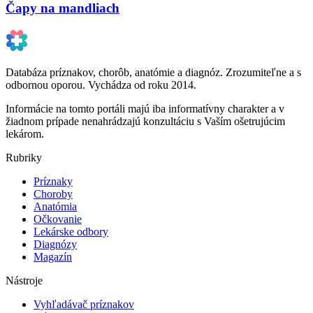
Čapy na mandliach
Databáza príznakov, chorôb, anatómie a diagnóz. Zrozumiteľne a s
odbornou oporou. Vychádza od roku 2014.
Informácie na tomto portáli majú iba informatívny charakter a v
žiadnom prípade nenahrádzajú konzultáciu s Vaším ošetrujúcim
lekárom.
Rubriky
Príznaky
Choroby
Anatómia
Očkovanie
Lekárske odbory
Diagnózy
Magazín
Nástroje
Vyhľadávač príznakov