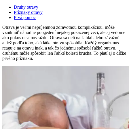
Druhy otravy
Príznaky otravy
Prvá pomoc
Otrava je veľmi nepríjemnou zdravotnou komplikáciou, môže
vzniknúť náhodne po zjedení nejakej pokazenej veci, ale aj vedome
ako pokus o samovraždu. Otrava sa delí na ľahkú alebo závažnú
a tiež podľa toho, aká látka otravu spôsobila. Každý organizmus
reaguje na otravu inak, a tak čo jednému spôsobí ťažkú otravu,
druhému môže spôsobiť len ľahké bolesti brucha. To platí aj o dĺžke
prvého príznaku.