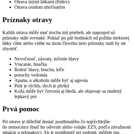
Otrava inými látkami (fridex)
Otrava oxidom uhoľnatým
Príznaky otravy
Každá otrava môže mať trochu iný priebeh, ale napospol sú
príznaky stále rovnaké. Pokiaľ po pár hodinách od požitia niektorej
látky cítite alebo vidíte na inom človeku tieto príznaky mali by ste
zbystriť.
Nevoľnosť, závraty, točenie hlavy
Vracanie, hnačka
Bolesť hlavy, brucha, kŕče
poruchy vedomia
Apatia, u alkoholu môže byť aj agresia
Pulz je rýchly, dych je plytký
Koža môže byť červená aj bledá, ale objavuje sa studený
lepkavý pot
Prvá pomoc
Pri otrave je dôležité dostať postihnutého čo najrýchlejšie
do nemocnice (buď ho odvezte alebo volajte ZZS, podľa závažnosti
situácie a príznakov). Ak je postihnutý pri vedomí, môžete mu