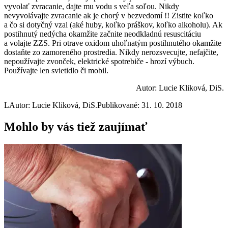
vyvolať zvracanie, dajte mu vodu s veľa soľou. Nikdy
nevyvolávajte zvracanie ak je chorý v bezvedomí !! Zistite koľko
a čo si dotyčný vzal (aké huby, koľko práškov, koľko alkoholu). Ak
postihnutý nedýcha okamžite začnite neodkladnú resuscitáciu
a volajte ZZS. Pri otrave oxidom uhoľnatým postihnutého okamžite
dostaňte zo zamoreného prostredia. Nikdy nerozsvecujte, nefajčite,
nepoužívajte zvonček, elektrické spotrebiče - hrozí výbuch.
Používajte len svietidlo či mobil.
Autor: Lucie Kliková, DiS.
L
Autor: Lucie Kliková, DiS.
Publikované: 31. 10. 2018
Mohlo by vás tiež zaujímať