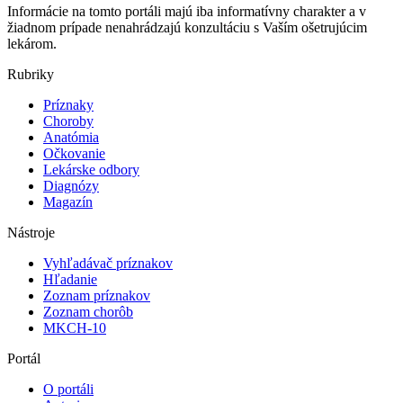
Informácie na tomto portáli majú iba informatívny charakter a v
žiadnom prípade nenahrádzajú konzultáciu s Vaším ošetrujúcim
lekárom.
Rubriky
Príznaky
Choroby
Anatómia
Očkovanie
Lekárske odbory
Diagnózy
Magazín
Nástroje
Vyhľadávač príznakov
Hľadanie
Zoznam príznakov
Zoznam chorôb
MKCH-10
Portál
O portáli