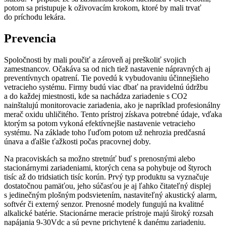
potom sa pristupuje k oživovacím krokom, ktoré by mali trvať
do príchodu lekára.
Prevencia
Spoločnosti by mali poučiť a zároveň aj preškoliť svojich
zamestnancov. Očakáva sa od nich tiež nastavenie nápravných aj
preventívnych opatrení. Tie povedú k vybudovaniu účinnejšieho
vetracieho systému. Firmy budú viac dbať na pravidelnú údržbu
a do každej miestnosti, kde sa nachádza zariadenie s CO2
nainštalujú monitorovacie zariadenia, ako je napríklad profesionálny
merač oxidu uhličitého. Tento prístroj získava potrebné údaje, vďaka
ktorým sa potom vykoná efektívnejšie nastavenie vetracieho
systému. Na základe toho ľuďom potom už nehrozia predčasná
únava a ďalšie ťažkosti počas pracovnej doby.
Na pracoviskách sa možno stretnúť buď s prenosnými alebo
stacionárnymi zariadeniami, ktorých cena sa pohybuje od štyroch
tisíc až do tridsiatich tisíc korún. Prvý typ produktu sa vyznačuje
dostatočnou pamäťou, jeho súčasťou je aj ľahko čitateľný displej
s jedinečným plošným podsvietením, nastaviteľný akustický alarm,
softvér či externý senzor. Prenosné modely fungujú na kvalitné
alkalické batérie. Stacionárne meracie prístroje majú široký rozsah
napájania 9-30Vdc a sú pevne prichytené k danému zariadeniu.