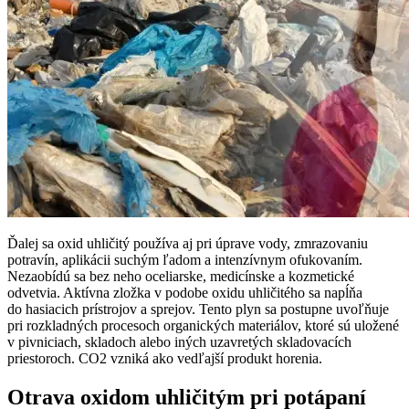
Ďalej sa oxid uhličitý používa aj pri úprave vody, zmrazovaniu
potravín, aplikácii suchým ľadom a intenzívnym ofukovaním.
Nezaobídú sa bez neho oceliarske, medicínske a kozmetické
odvetvia. Aktívna zložka v podobe oxidu uhličitého sa napĺňa
do hasiacich prístrojov a sprejov. Tento plyn sa postupne uvoľňuje
pri rozkladných procesoch organických materiálov, ktoré sú uložené
v pivniciach, skladoch alebo iných uzavretých skladovacích
priestoroch. CO2 vzniká ako vedľajší produkt horenia.
Otrava oxidom uhličitým pri potápaní