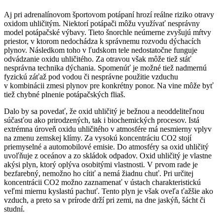
Aj pri adrenalínovom športovom potápaní hrozí reálne riziko otravy
oxidom uhličitým. Niektorí potápači môžu využívať nesprávny
model potápačské výbavy. Tieto šnorchle neúmerne zvyšujú mŕtvy
priestor, v ktorom nedochádza k správnemu rozvodu dýchacích
plynov. Následkom toho v ľudskom tele nedostatočne funguje
odvádzanie oxidu uhličitého. Za otravou však môže tiež stáť
nesprávna technika dýchania. Spomenúť je možné tiež nadmernú
fyzickú záťaž pod vodou či nesprávne použitie vzduchu
v kombinácii zmesi plynov pre konkrétny ponor. Na vine môže byť
tiež chybné plnenie potápačských fliaš.
Dalo by sa povedať, že oxid uhličitý je bežnou a neoddeliteľnou
súčasťou ako prirodzených, tak i biochemických procesov. Istá
extrémna úroveň oxidu uhličitého v atmosfére má nesmierny vplyv
na zmenu zemskej klímy. Za vysokú koncentráciu CO2 stojí
priemyselné a automobilové emisie. Do atmosféry sa oxid uhličitý
uvoľňuje z oceánov a zo skládok odpadov. Oxid uhličitý je vlastne
akýsi plyn, ktorý oplýva osobitými vlastnosti. V prvom rade je
bezfarebný, nemožno ho cítiť a nemá žiadnu chuť. Pri určitej
koncentrácii CO2 možno zaznamenať v ústach charakteristickú
veľmi miernu kyslastú pachuť. Tento plyn je však oveľa ťažšie ako
vzduch, a preto sa v prírode drží pri zemi, na dne jaskýň, šácht či
studní.