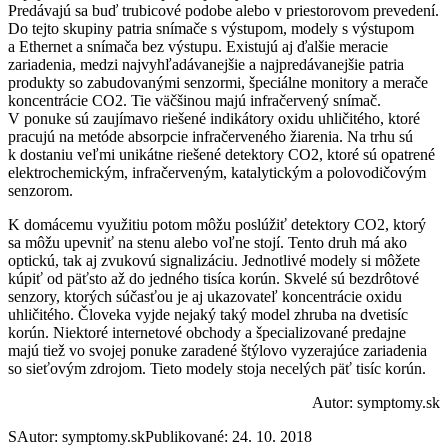
Predávajú sa buď trubicové podobe alebo v priestorovom prevedení.
Do tejto skupiny patria snímače s výstupom, modely s výstupom
a Ethernet a snímača bez výstupu. Existujú aj ďalšie meracie
zariadenia, medzi najvyhľadávanejšie a najpredávanejšie patria
produkty so zabudovanými senzormi, špeciálne monitory a merače
koncentrácie CO2. Tie väčšinou majú infračervený snímač.
V ponuke sú zaujímavo riešené indikátory oxidu uhličitého, ktoré
pracujú na metóde absorpcie infračerveného žiarenia. Na trhu sú
k dostaniu veľmi unikátne riešené detektory CO2, ktoré sú opatrené
elektrochemickým, infračerveným, katalytickým a polovodičovým
senzorom.
K domácemu využitiu potom môžu poslúžiť detektory CO2, ktorý
sa môžu upevniť na stenu alebo voľne stojí. Tento druh má ako
optickú, tak aj zvukovú signalizáciu. Jednotlivé modely si môžete
kúpiť od päťsto až do jedného tisíca korún. Skvelé sú bezdrôtové
senzory, ktorých súčasťou je aj ukazovateľ koncentrácie oxidu
uhličitého. Človeka vyjde nejaký taký model zhruba na dvetisíc
korún. Niektoré internetové obchody a špecializované predajne
majú tiež vo svojej ponuke zaradené štýlovo vyzerajúce zariadenia
so sieťovým zdrojom. Tieto modely stoja necelých päť tisíc korún.
Autor: symptomy.sk
S
Autor: symptomy.sk
Publikované: 24. 10. 2018