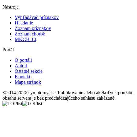
Nástroje
Vyhľadávač príznakov
Hľadanie
Zoznam príznakov
Zoznam chorôb
MKCH-10
Portál
O portáli
Autori
Ostatné sekcie
Kontakt
Mapa stránok
©2014-2026 symptomy.sk · Publikovanie alebo akékoľvek použitie
obsahu servera je bez predchádzajúceho súhlasu zakázané.