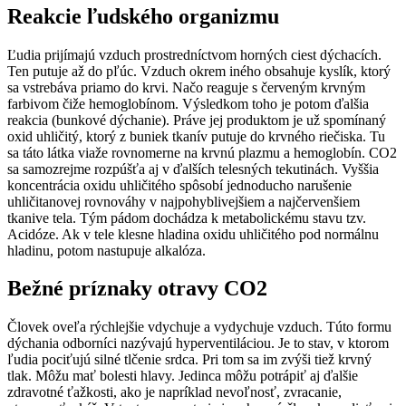
Reakcie ľudského organizmu
Ľudia prijímajú vzduch prostredníctvom horných ciest dýchacích.
Ten putuje až do pľúc. Vzduch okrem iného obsahuje kyslík, ktorý
sa vstrebáva priamo do krvi. Načo reaguje s červeným krvným
farbivom čiže hemoglobínom. Výsledkom toho je potom ďalšia
reakcia (bunkové dýchanie). Práve jej produktom je už spomínaný
oxid uhličitý, ktorý z buniek tkanív putuje do krvného riečiska. Tu
sa táto látka viaže rovnomerne na krvnú plazmu a hemoglobín. CO2
sa samozrejme rozpúšťa aj v ďalších telesných tekutinách. Vyššia
koncentrácia oxidu uhličitého spôsobí jednoducho narušenie
uhličitanovej rovnováhy v najpohyblivejšiem a najčervenšiem
tkanive tela. Tým pádom dochádza k metabolickému stavu tzv.
Acidóze. Ak v tele klesne hladina oxidu uhličitého pod normálnu
hladinu, potom nastupuje alkalóza.
Bežné príznaky otravy CO2
Človek oveľa rýchlejšie vdychuje a vydychuje vzduch. Túto formu
dýchania odborníci nazývajú hyperventiláciou. Je to stav, v ktorom
ľudia pociťujú silné tlčenie srdca. Pri tom sa im zvýši tiež krvný
tlak. Môžu mať bolesti hlavy. Jedinca môžu potrápiť aj ďalšie
zdravotné ťažkosti, ako je napríklad nevoľnosť, zvracanie,