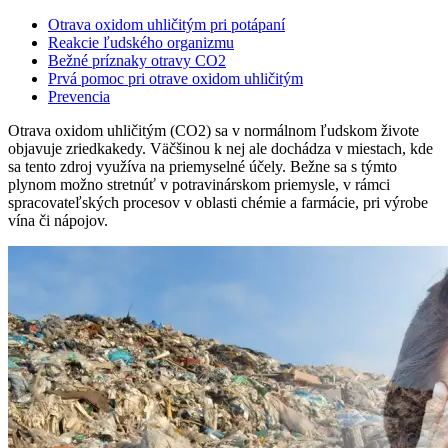
Otrava oxidom uhličitým pri potápaní
Reakcie ľudského organizmu
Bežné príznaky otravy CO2
Prvá pomoc pri otrave oxidom uhličitým
Prevencia
Otrava oxidom uhličitým (CO2) sa v normálnom ľudskom živote
objavuje zriedkakedy. Väčšinou k nej ale dochádza v miestach, kde
sa tento zdroj využíva na priemyselné účely. Bežne sa s týmto
plynom možno stretnúť v potravinárskom priemysle, v rámci
spracovateľských procesov v oblasti chémie a farmácie, pri výrobe
vína či nápojov.