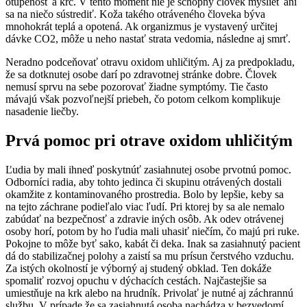
otupenosť a kŕč. V tento moment nie je schopný človek myslieť ani
sa na niečo sústrediť. Koža takého otráveného človeka býva
mnohokrát teplá a opotená. Ak organizmus je vystavený určitej
dávke CO2, môže u neho nastať strata vedomia, následne aj smrť.
Neradno podceňovať otravu oxidom uhličitým. Aj za predpokladu,
že sa dotknutej osobe darí po zdravotnej stránke dobre. Človek
nemusí sprvu na sebe pozorovať žiadne symptómy. Tie často
mávajú však pozvoľnejší priebeh, čo potom celkom komplikuje
nasadenie liečby.
Prvá pomoc pri otrave oxidom uhličitým
Ľudia by mali ihneď poskytnúť zasiahnutej osobe prvotnú pomoc.
Odborníci radia, aby tohto jedinca či skupinu otrávených dostali
okamžite z kontaminovaného prostredia. Bolo by lepšie, keby sa
na tejto záchrane podieľalo viac ľudí. Pri ktorej by sa ale nemalo
zabúdať na bezpečnosť a zdravie iných osôb. Ak odev otrávenej
osoby horí, potom by ho ľudia mali uhasiť niečím, čo majú pri ruke.
Pokojne to môže byť sako, kabát či deka. Inak sa zasiahnutý pacient
dá do stabilizačnej polohy a zaistí sa mu prísun čerstvého vzduchu.
Za istých okolností je výborný aj studený obklad. Ten dokáže
spomaliť rozvoj opuchu v dýchacích cestách. Najčastejšie sa
umiestňuje na krk alebo na hrudník. Privolať je nutné aj záchrannú
službu. V prípade že sa zasiahnutá osoba nachádza v bezvedomí,