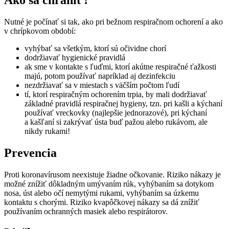
Nutné je počínať si tak, ako pri bežnom respiračnom ochorení a ako
v chrípkovom období:
vyhýbať sa všetkým, ktorí sú očividne chorí
dodržiavať hygienické pravidlá
ak sme v kontakte s ľuďmi, ktorí akútne respiračné ťažkosti
majú, potom používať napríklad aj dezinfekciu
nezdržiavať sa v miestach s väčším počtom ľudí
tí, ktorí respiračným ochorením trpia, by mali dodržiavať
základné pravidlá respiračnej hygieny, tzn. pri kašli a kýchaní
používať vreckovky (najlepšie jednorazové), pri kýchaní
a kašľaní si zakrývať ústa buď pažou alebo rukávom, ale
nikdy rukami!
Prevencia
Proti koronavírusom neexistuje žiadne očkovanie. Riziko nákazy je
možné znížiť dôkladným umývaním rúk, vyhýbaním sa dotykom
nosa, úst alebo očí nemytými rukami, vyhýbaním sa úzkemu
kontaktu s chorými. Riziko kvapôčkovej nákazy sa dá znížiť
používaním ochranných masiek alebo respirátorov.