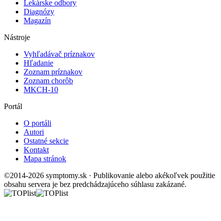
Lekárske odbory
Diagnózy
Magazín
Nástroje
Vyhľadávač príznakov
Hľadanie
Zoznam príznakov
Zoznam chorôb
MKCH-10
Portál
O portáli
Autori
Ostatné sekcie
Kontakt
Mapa stránok
©2014-2026 symptomy.sk · Publikovanie alebo akékoľvek použitie
obsahu servera je bez predchádzajúceho súhlasu zakázané.