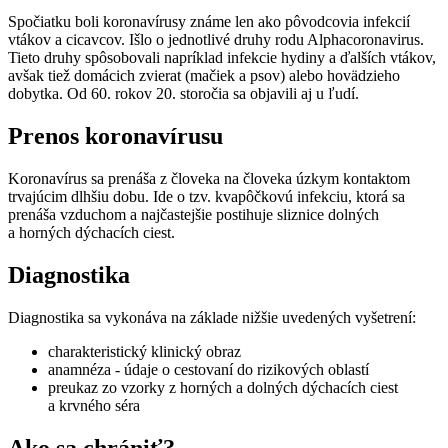
Spočiatku boli koronavírusy známe len ako pôvodcovia infekcií
vtákov a cicavcov. Išlo o jednotlivé druhy rodu Alphacoronavirus.
Tieto druhy spôsobovali napríklad infekcie hydiny a ďalších vtákov,
avšak tiež domácich zvierat (mačiek a psov) alebo hovädzieho
dobytka. Od 60. rokov 20. storočia sa objavili aj u ľudí.
Prenos koronavírusu
Koronavírus sa prenáša z človeka na človeka úzkym kontaktom
trvajúcim dlhšiu dobu. Ide o tzv. kvapôčkovú infekciu, ktorá sa
prenáša vzduchom a najčastejšie postihuje sliznice dolných
a horných dýchacích ciest.
Diagnostika
Diagnostika sa vykonáva na základe nižšie uvedených vyšetrení:
charakteristický klinický obraz
anamnéza - údaje o cestovaní do rizikových oblastí
preukaz zo vzorky z horných a dolných dýchacích ciest
a krvného séra
Ako sa chrániť?