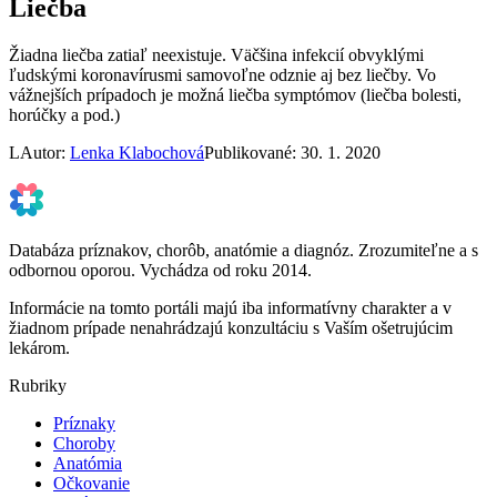
Liečba
Žiadna liečba zatiaľ neexistuje. Väčšina infekcií obvyklými
ľudskými koronavírusmi samovoľne odznie aj bez liečby. Vo
vážnejších prípadoch je možná liečba symptómov (liečba bolesti,
horúčky a pod.)
L
Autor:
Lenka Klabochová
Publikované: 30. 1. 2020
Databáza príznakov, chorôb, anatómie a diagnóz. Zrozumiteľne a s
odbornou oporou. Vychádza od roku 2014.
Informácie na tomto portáli majú iba informatívny charakter a v
žiadnom prípade nenahrádzajú konzultáciu s Vaším ošetrujúcim
lekárom.
Rubriky
Príznaky
Choroby
Anatómia
Očkovanie