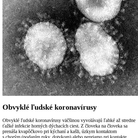
Obvyklé ľudské koronavírusy
Obvyklé ľudské koronavírusy väčšinou vyvolávajú ľahké až stredne
ťažké infekcie horných dýchacích ciest. Z človeka na človeka sa
prenáša kvapôčkovo pri kýchaní a kašli, úzkym kontaktom
s chorým (podaním ruky, dotykom) alebo nepriamo pri kontakte