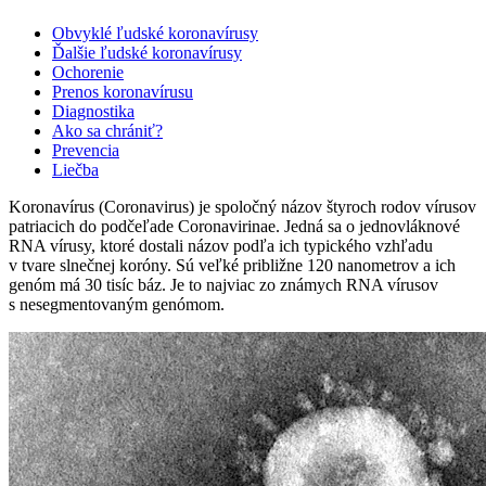
Obvyklé ľudské koronavírusy
Ďalšie ľudské koronavírusy
Ochorenie
Prenos koronavírusu
Diagnostika
Ako sa chrániť?
Prevencia
Liečba
Koronavírus (Coronavirus) je spoločný názov štyroch rodov vírusov
patriacich do podčeľade Coronavirinae. Jedná sa o jednovláknové
RNA vírusy, ktoré dostali názov podľa ich typického vzhľadu
v tvare slnečnej koróny. Sú veľké približne 120 nanometrov a ich
genóm má 30 tisíc báz. Je to najviac zo známych RNA vírusov
s nesegmentovaným genómom.