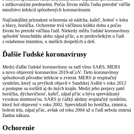
s infikovanými predmetmi. Počas života môžu ľudia prerobiť väčšie
množstvo infekcií spôsobených koronavírusmi.
Najčastejšími príznakmi ochorenia sú nádcha, kašeľ, bolesť v krku
a hlavy, horúčka. Ochorenie trvá väčšinou krátku dobu a počas
života ho prerobí väčšina ľudí. Niekedy môžu ľudské koronavírusy
spôsobiť bronchitídu alebo zápal pľúc, a to predovšetkým u ľudí
s oslabenou imunitou, u starších dospelých a detí.
Ďalšie ľudské koronavírusy
Medzi ďalšie ľudské koronavírusy sa radí vírus SARS, MERS
a novo objavený koronavírus 2019-nCoV. Tieto koronavírusy
spôsobovali pôvodne infekcie u zvierat. MERS je respiračný
syndróm, ktorý sa prvýkrát objavil v Saudskej Arábii v roku 2012
a postupne sa rozšíril aj do iných krajín. Medzi jeho prejavy patrí
horúčka, dýchavičnosť, kašeľ, zápal pľúc a býva sprevádzaný
vysokou úmrtnosťou. SARS je ťažký akútny respiračný syndróm,
ktorý bol objavený v roku 2002. Sprevádzali ho horúčka, zimnica,
bolesti tela, zápal pľúc, avšak od roku 2004 už u ľudí nebola zistená
žiadna nákaza.
Ochorenie