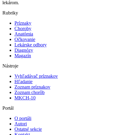
lekárom.
Rubriky
Príznaky
Choroby
Anatómia
Očkovanie
Lekárske odbory
Diagnózy
Magazín
Nástroje
Vyhľadávač príznakov
Hľadanie
Zoznam príznakov
Zoznam chorôb
MKCH-10
Portál
O portáli
Autori
Ostatné sekcie
Kontakt