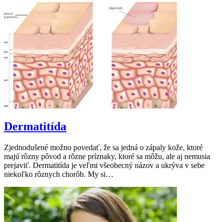
Dermatitída
Zjednodušené možno povedať, že sa jedná o zápaly kože, ktoré
majú rôzny pôvod a rôzne príznaky, ktoré sa môžu, ale aj nemusia
prejaviť. Dermatitída je veľmi všeobecný názov a ukrýva v sebe
niekoľko rôznych chorôb. My si…