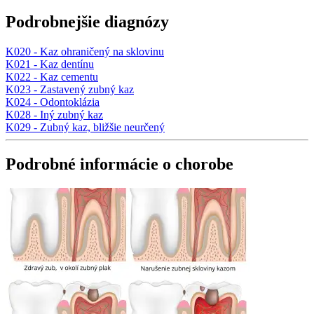
Podrobnejšie diagnózy
K020 - Kaz ohraničený na sklovinu
K021 - Kaz dentínu
K022 - Kaz cementu
K023 - Zastavený zubný kaz
K024 - Odontoklázia
K028 - Iný zubný kaz
K029 - Zubný kaz, bližšie neurčený
Podrobné informácie o chorobe