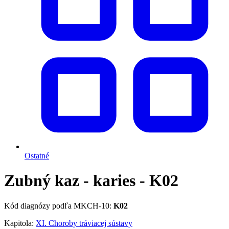
Ostatné
Zubný kaz - karies - K02
Kód diagnózy podľa MKCH-10:
K02
Kapitola:
XI. Choroby tráviacej sústavy