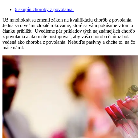
6 skupín choroby z povolania:
Už mnohokrát sa zmenil zákon na kvalifikáciu chorôb z povolania.
Jedná sa o veľmi zložité rokovanie, ktoré sa vám pokúsime v tomto
článku priblížiť. Uvedieme pár príkladov tých najznámejších chorôb
z povolania a ako máte postupovať, aby vaša choroba či úraz bola
vedená ako choroba z povolania. Nebuďte pasívny a chcite to, na čo
máte nárok.