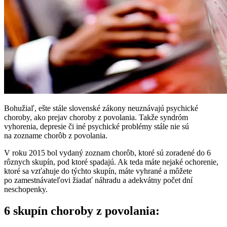
Bohužiaľ, ešte stále slovenské zákony neuznávajú psychické
choroby, ako prejav choroby z povolania. Takže syndróm
vyhorenia, depresie či iné psychické problémy stále nie sú
na zozname chorôb z povolania.
V roku 2015 bol vydaný zoznam chorôb, ktoré sú zoradené do 6
rôznych skupín, pod ktoré spadajú. Ak teda máte nejaké ochorenie,
ktoré sa vzťahuje do týchto skupín, máte vyhrané a môžete
po zamestnávateľovi žiadať náhradu a adekvátny počet dní
neschopenky.
6 skupín choroby z povolania: