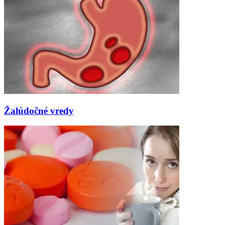
Žalúdočné vredy