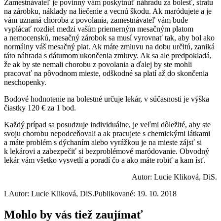
Zamestnávateľ je povinný vám poskytnúť náhradu za bolesť, stratu
na zárobku, náklady na liečenie a vecnú škodu. Ak maródujete a je
vám uznaná choroba z povolania, zamestnávateľ vám bude
vyplácať rozdiel medzi vaším priemerným mesačným platom
a nemocenskú, mesačný zárobok sa musí vyrovnať tak, aby bol ako
normálny váš mesačný plat. Ak máte zmluvu na dobu určitú, zaniká
táto náhrada s dátumom ukončenia zmluvy. Ak sa ale predpokladá,
že ak by ste nemali chorobu z povolania a ďalej by ste mohli
pracovať na pôvodnom mieste, odškodné sa platí až do skončenia
neschopenky.
Bodové hodnotenie na bolestné určuje lekár, v súčasnosti je výška
čiastky 120 € za 1 bod.
Každý prípad sa posudzuje individuálne, je veľmi dôležité, aby ste
svoju chorobu nepodceňovali a ak pracujete s chemickými látkami
a máte problém s dýchaním alebo vyrážkou je na mieste zájsť si
k lekárovi a zabezpečiť si bezproblémové maródovanie. Obvodný
lekár vám všetko vysvetlí a poradí čo a ako máte robiť a kam ísť.
Autor: Lucie Kliková, DiS.
L
Autor: Lucie Kliková, DiS.
Publikované: 19. 10. 2018
Mohlo by vás tiež zaujímať