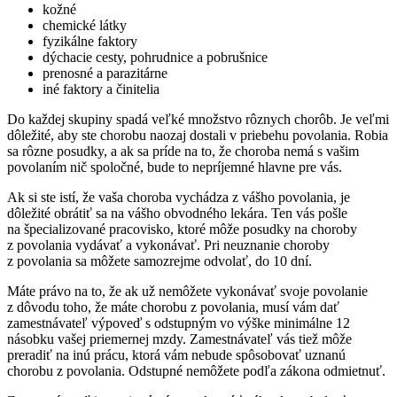
kožné
chemické látky
fyzikálne faktory
dýchacie cesty, pohrudnice a pobrušnice
prenosné a parazitárne
iné faktory a činitelia
Do každej skupiny spadá veľké množstvo rôznych chorôb. Je veľmi
dôležité, aby ste chorobu naozaj dostali v priebehu povolania. Robia
sa rôzne posudky, a ak sa príde na to, že choroba nemá s vašim
povolaním nič spoločné, bude to nepríjemné hlavne pre vás.
Ak si ste istí, že vaša choroba vychádza z vášho povolania, je
dôležité obrátiť sa na vášho obvodného lekára. Ten vás pošle
na špecializované pracovisko, ktoré môže posudky na choroby
z povolania vydávať a vykonávať. Pri neuznanie choroby
z povolania sa môžete samozrejme odvolať, do 10 dní.
Máte právo na to, že ak už nemôžete vykonávať svoje povolanie
z dôvodu toho, že máte chorobu z povolania, musí vám dať
zamestnávateľ výpoveď s odstupným vo výške minimálne 12
násobku vašej priemernej mzdy. Zamestnávateľ vás tiež môže
preradiť na inú prácu, ktorá vám nebude spôsobovať uznanú
chorobu z povolania. Odstupné nemôžete podľa zákona odmietnuť.