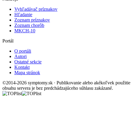
Vyhľadávač príznakov
Hľadanie
Zoznam príznakov
Zoznam chorôb
MKCH-10
Portál
O portáli
Autori
Ostatné sekcie
Kontakt
Mapa stránok
©2014-2026 symptomy.sk · Publikovanie alebo akékoľvek použitie
obsahu servera je bez predchádzajúceho súhlasu zakázané.